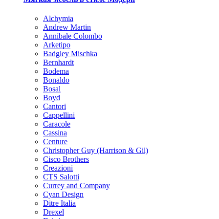
Alchymia
Andrew Martin
Annibale Colombo
Arketipo
Badgley Mischka
Bernhardt
Bodema
Bonaldo
Bosal
Boyd
Cantori
Cappellini
Caracole
Cassina
Centure
Christopher Guy (Harrison & Gil)
Cisco Brothers
Creazioni
CTS Salotti
Currey and Company
Cyan Design
Ditre Italia
Drexel