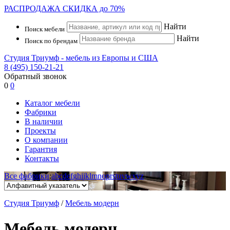
РАСПРОДАЖА
СКИДКА до 70%
Найти
Поиск мебели
Найти
Поиск по брендам
Студия Триумф - мебель из Европы и США
8 (495) 150-21-21
Обратный звонок
0
0
Каталог мебели
Фабрики
В наличии
Проекты
О компании
Гарантия
Контакты
Все фабрики
:
a
b
c
d
e
f
g
h
i
j
k
l
m
n
o
p
r
s
t
u
v
w
x
y
z
Студия Триумф
/
Мебель модерн
Мебель модерн