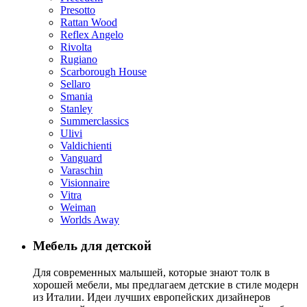
Presotto
Rattan Wood
Reflex Angelo
Rivolta
Rugiano
Scarborough House
Sellaro
Smania
Stanley
Summerclassics
Ulivi
Valdichienti
Vanguard
Varaschin
Visionnaire
Vitra
Weiman
Worlds Away
Мебель для детской
Для современных малышей, которые знают толк в
хорошей мебели, мы предлагаем детские в стиле модерн
из Италии. Идеи лучших европейских дизайнеров