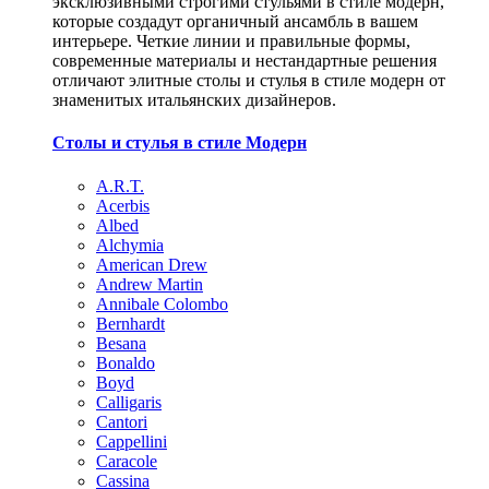
эксклюзивными строгими стульями в стиле модерн,
которые создадут органичный ансамбль в вашем
интерьере. Четкие линии и правильные формы,
современные материалы и нестандартные решения
отличают элитные столы и стулья в стиле модерн от
знаменитых итальянских дизайнеров.
Столы и стулья в стиле Модерн
A.R.T.
Acerbis
Albed
Alchymia
American Drew
Andrew Martin
Annibale Colombo
Bernhardt
Besana
Bonaldo
Boyd
Calligaris
Cantori
Cappellini
Caracole
Cassina