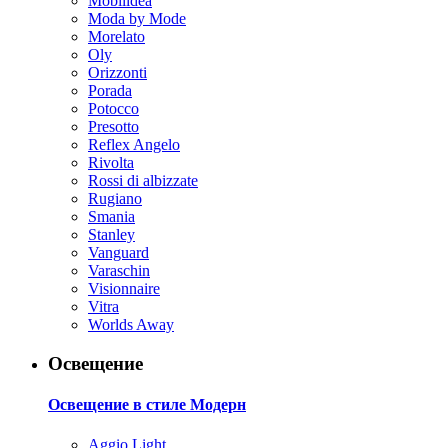
Mobilidea
Moda by Mode
Morelato
Oly
Orizzonti
Porada
Potocco
Presotto
Reflex Angelo
Rivolta
Rossi di albizzate
Rugiano
Smania
Stanley
Vanguard
Varaschin
Visionnaire
Vitra
Worlds Away
Освещение
Освещение в стиле Модерн
Aggio Light