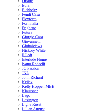
Driade
Edra
Eichholtz
Fendi Casa
Flexform
Formitalia
Frighetto
Futura
Giorgio Casa
Giovannetti
Globalviews
Hickory White
Il Loft
Interlude Home
Ivano Redaelli
JC Passion
JNL
John Richard
Kellex
Kelly Hoppen MBE
Klaussner
Lago
Lexington
Ligne Roset
Lillian August