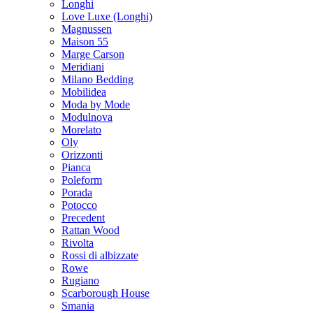
Longhi
Love Luxe (Longhi)
Magnussen
Maison 55
Marge Carson
Meridiani
Milano Bedding
Mobilidea
Moda by Mode
Modulnova
Morelato
Oly
Orizzonti
Pianca
Poleform
Porada
Potocco
Precedent
Rattan Wood
Rivolta
Rossi di albizzate
Rowe
Rugiano
Scarborough House
Smania