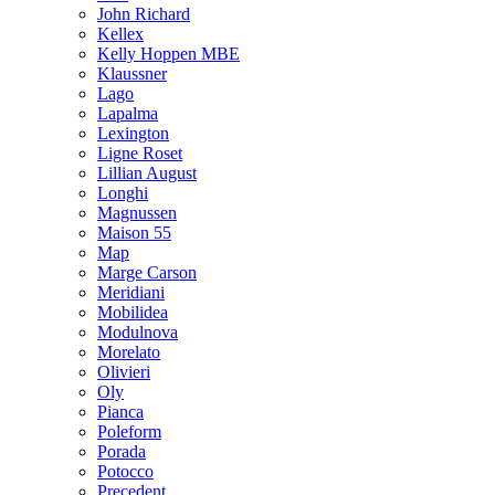
John Richard
Kellex
Kelly Hoppen MBE
Klaussner
Lago
Lapalma
Lexington
Ligne Roset
Lillian August
Longhi
Magnussen
Maison 55
Map
Marge Carson
Meridiani
Mobilidea
Modulnova
Morelato
Olivieri
Oly
Pianca
Poleform
Porada
Potocco
Precedent