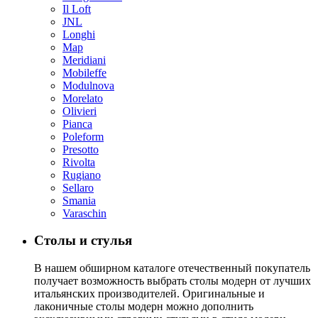
Il Loft
JNL
Longhi
Map
Meridiani
Mobileffe
Modulnova
Morelato
Olivieri
Pianca
Poleform
Presotto
Rivolta
Rugiano
Sellaro
Smania
Varaschin
Столы и стулья
В нашем обширном каталоге отечественный покупатель
получает возможность выбрать столы модерн от лучших
итальянских производителей. Оригинальные и
лаконичные столы модерн можно дополнить