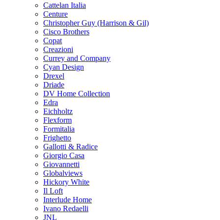
Cattelan Italia
Centure
Christopher Guy (Harrison & Gil)
Cisco Brothers
Copat
Creazioni
Currey and Company
Cyan Design
Drexel
Driade
DV Home Collection
Edra
Eichholtz
Flexform
Formitalia
Frighetto
Gallotti & Radice
Giorgio Casa
Giovannetti
Globalviews
Hickory White
Il Loft
Interlude Home
Ivano Redaelli
JNL