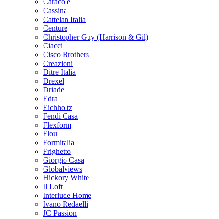
Caracole
Cassina
Cattelan Italia
Centure
Christopher Guy (Harrison & Gil)
Ciacci
Cisco Brothers
Creazioni
Ditre Italia
Drexel
Driade
Edra
Eichholtz
Fendi Casa
Flexform
Flou
Formitalia
Frighetto
Giorgio Casa
Globalviews
Hickory White
Il Loft
Interlude Home
Ivano Redaelli
JC Passion