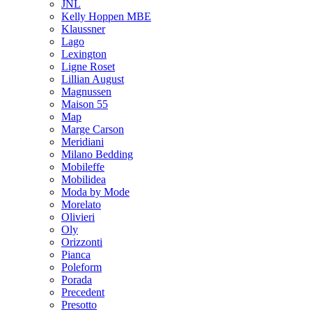
JNL
Kelly Hoppen MBE
Klaussner
Lago
Lexington
Ligne Roset
Lillian August
Magnussen
Maison 55
Map
Marge Carson
Meridiani
Milano Bedding
Mobileffe
Mobilidea
Moda by Mode
Morelato
Olivieri
Oly
Orizzonti
Pianca
Poleform
Porada
Precedent
Presotto