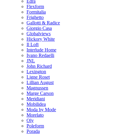
Edra
Flexform
Formitalia
Frighetto
Gallotti & Radice
Giorgio Casa
Globalviews
Hickory White
Il Loft
Interlude Home
Ivano Redaelli
JNL
John Richard
Lexington
Ligne Roset
Lillian August
Magnussen
Marge Carson
Meridiani
Mobilidea
Moda by Mode
Morelato
Oly
Poleform
Porada