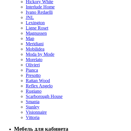
Hickory White
Interlude Home
Ivano Redaelli
JNL
Lexington
Ligne Roset
Magnussen
Map
Meridiani
Mobilidea
Moda by Mode
Morelato
Olivieri
Pianca
Presotto
Rattan Wood
Reflex Angelo
Rugiano
Scarborough House
Smania
Stanley
Visionnaire
Vittoria
Мебель для кабинета