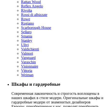
Rattan Wood
Reflex Angelo
Rivolta
Rossi di albizzate
Rowe
Rugiano
Scarborough House
Sellaro
Smania
Stanley
Ulivi
Valdichienti
Valmori
Vanguard
Varaschin
Visionnaire
Vittoria
Weiman
Шкафы и гардеробные
Современная лаконичность и строгость воплощены в
наших шкафах в стиле модерн. Оригинальные шкафы и
гардеробные модерн от знаменитых дизайнеров
Европы, приобретенные у нас, позволят преобразить