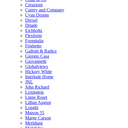
Creazioni
Currey and Company
Cyan Design
Drexel
Driade
Eichholtz
Flexform
Formitalia
Frighetto
Gallotti & Radice
Giorgio Casa
Giovannetti
Globalviews
Hickory White
Interlude Home
JNL
John Richard
Lexington
Ligne Roset
Lillian August
Longhi
Maison 55
Marge Carson
Meridiani