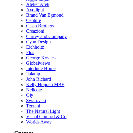
Atelier Areti
Axo light
Brand Van Egmond
Centure
Cisco Brothers
Creazioni
Currey and Company
Cyan Design
Eichholtz
Flos
George Kovacs
Globalviews
Interlude Home
Italamp
John Richard
Kelly Hoppen MBE
Nellcote
Oly
Swarovski
Terzani
The Natural Light
Visual Comfort & Co
Worlds Away