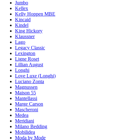
Jumbo
Kellex
Kelly Hoppen MBE
Kincaid
Kindel
King Hickory
Klaussner
Lago
Legacy Classic
Lexington
Ligne Roset
Lillian August
Longhi
Love Luxe (Longhi)
Luciano Zonta
Magnussen
Maison 55
Mantellassi
Marge Carson
Mascheroni
Medea
Meridiani
Milano Bedding
Mobilidea
Moda by Mode