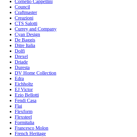
Cornelio Cappellini
Council
Craftmaster
Creazioni
CTS Salotti
Currey and Company
Cyan Design
De Baggis
Ditre Italia
Dolfi
Drexel
Driade
Duresta
DV Home Collection
Edra
Eichholtz
EJ Victor
Ezio Bellotti
Fendi Casa
Flai
Flexform
Flexsteel
Formitalia
Francesco Molon
French Heritage