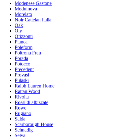
Modenese Gastone
Modulnova
Morelato
Noir Cattelan Italia
Oak
Oly
Orizzonti
Pianca
Poleform
Poltrona Frau
Porada
Potocco
Precedent
Provasi
Pulaski
Ralph Lauren Home
Rattan Wood
Rivolta
Rossi di albizzate
Rowe
Rugiano
Salda
Scarborough House
Schnadig
Selva