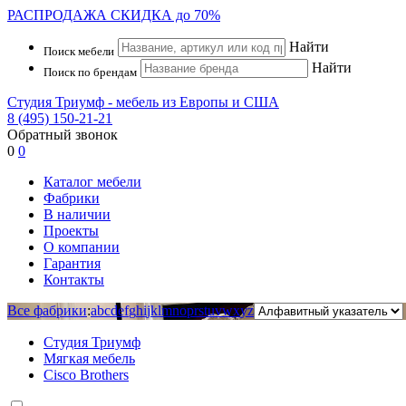
РАСПРОДАЖА
СКИДКА до 70%
Найти
Поиск мебели
Найти
Поиск по брендам
Студия Триумф - мебель из Европы и США
8 (495) 150-21-21
Обратный звонок
0
0
Каталог мебели
Фабрики
В наличии
Проекты
О компании
Гарантия
Контакты
Все фабрики
:
a
b
c
d
e
f
g
h
i
j
k
l
m
n
o
p
r
s
t
u
v
w
x
y
z
Студия Триумф
Мягкая мебель
Cisco Brothers