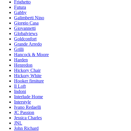
Frighetto
Futura
Gabby
Galimberti Nino
Giorgio Casa
Giovannetti
Globalviews
Goldconfort
Grande Arredo
Grilli
Hancock & Moore
Harden
Henredon
Hickory Chair
Hickory White
Hooker firniture
Il Loft
Indoni
Interlude Home
Interstyle
Ivano Redaelli
JC Passion
Jessica Charles
JNL
John Richard