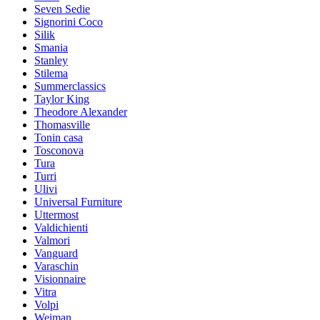
Seven Sedie
Signorini Coco
Silik
Smania
Stanley
Stilema
Summerclassics
Taylor King
Theodore Alexander
Thomasville
Tonin casa
Tosconova
Tura
Turri
Ulivi
Universal Furniture
Uttermost
Valdichienti
Valmori
Vanguard
Varaschin
Visionnaire
Vitra
Volpi
Weiman