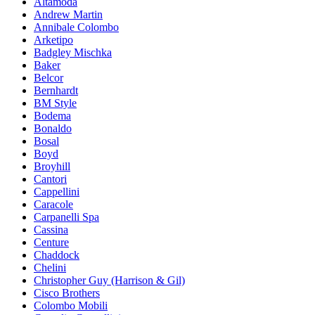
Altamoda
Andrew Martin
Annibale Colombo
Arketipo
Badgley Mischka
Baker
Belcor
Bernhardt
BM Style
Bodema
Bonaldo
Bosal
Boyd
Broyhill
Cantori
Cappellini
Caracole
Carpanelli Spa
Cassina
Centure
Chaddock
Chelini
Christopher Guy (Harrison & Gil)
Cisco Brothers
Colombo Mobili