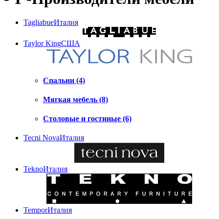
Tagliabue
Италия
Taylor King
США
Спальни (4)
Мягкая мебель (8)
Столовые и гостиные (6)
Tecni Nova
Италия
Tekno
Италия
Tempor
Италия