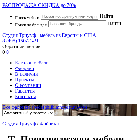
РАСПРОДАЖА
СКИДКА до 70%
Найти
Поиск мебели
Найти
Поиск по брендам
Студия Триумф - мебель из Европы и США
8 (495) 150-21-21
Обратный звонок
0
0
Каталог мебели
Фабрики
В наличии
Проекты
О компании
Гарантия
Контакты
Все фабрики
:
a
b
c
d
e
f
g
h
i
j
k
l
m
n
o
p
r
s
t
u
v
w
x
y
z
Студия Триумф
/
Фабрики
- T -
Производители мебели