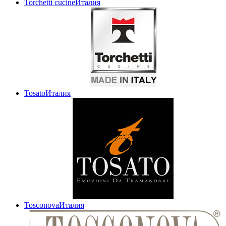
Torchetti cucine
Италия
Tosato
Италия
Tosconova
Италия