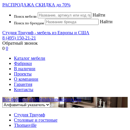
РАСПРОДАЖА
СКИДКА до 70%
Найти
Поиск мебели
Найти
Поиск по брендам
Студия Триумф - мебель из Европы и США
8 (495) 150-21-21
Обратный звонок
0
0
Каталог мебели
Фабрики
В наличии
Проекты
О компании
Гарантия
Контакты
Все фабрики
:
a
b
c
d
e
f
g
h
i
j
k
l
m
n
o
p
r
s
t
u
v
w
x
y
z
Студия Триумф
Столовые и гостиные
Thomasville