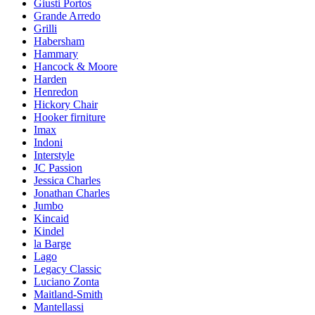
Giusti Portos
Grande Arredo
Grilli
Habersham
Hammary
Hancock & Moore
Harden
Henredon
Hickory Chair
Hooker firniture
Imax
Indoni
Interstyle
JC Passion
Jessica Charles
Jonathan Charles
Jumbo
Kincaid
Kindel
la Barge
Lago
Legacy Classic
Luciano Zonta
Maitland-Smith
Mantellassi