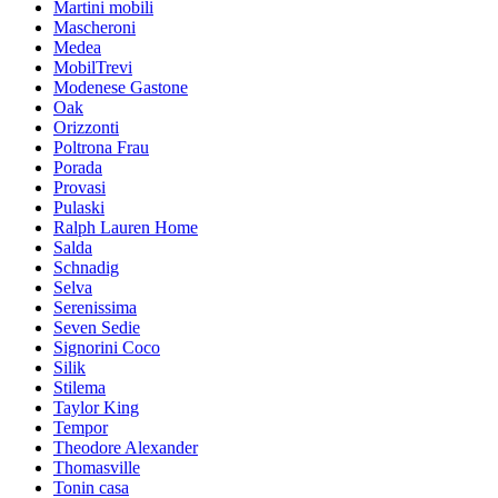
Martini mobili
Mascheroni
Medea
MobilTrevi
Modenese Gastone
Oak
Orizzonti
Poltrona Frau
Porada
Provasi
Pulaski
Ralph Lauren Home
Salda
Schnadig
Selva
Serenissima
Seven Sedie
Signorini Coco
Silik
Stilema
Taylor King
Tempor
Theodore Alexander
Thomasville
Tonin casa