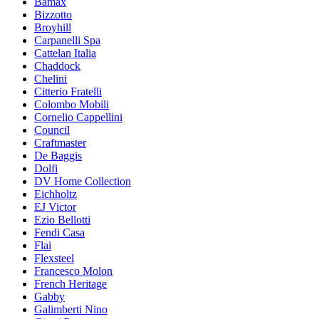
Bamax
Bizzotto
Broyhill
Carpanelli Spa
Cattelan Italia
Chaddock
Chelini
Citterio Fratelli
Colombo Mobili
Cornelio Cappellini
Council
Craftmaster
De Baggis
Dolfi
DV Home Collection
Eichholtz
EJ Victor
Ezio Bellotti
Fendi Casa
Flai
Flexsteel
Francesco Molon
French Heritage
Gabby
Galimberti Nino