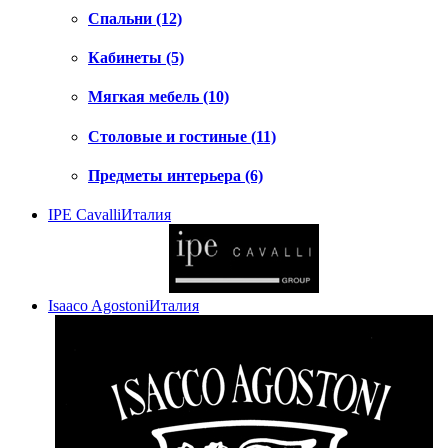
Спальни (12)
Кабинеты (5)
Мягкая мебель (10)
Столовые и гостиные (11)
Предметы интерьера (6)
IPE Cavalli
Италия
Isaaco Agostoni
Италия