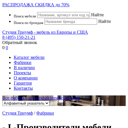
РАСПРОДАЖА
СКИДКА до 70%
Найти
Поиск мебели
Найти
Поиск по брендам
Студия Триумф - мебель из Европы и США
8 (495) 150-21-21
Обратный звонок
0
0
Каталог мебели
Фабрики
В наличии
Проекты
О компании
Гарантия
Контакты
Все фабрики
:
a
b
c
d
e
f
g
h
i
j
k
l
m
n
o
p
r
s
t
u
v
w
x
y
z
Студия Триумф
/
Фабрики
- I -
Производители мебели