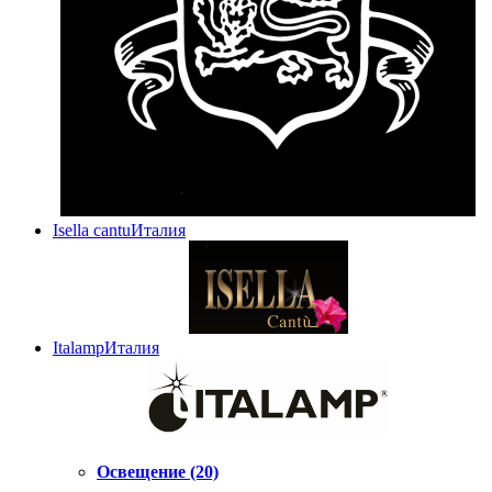
Isella cantu
Италия
Italamp
Италия
Освещение (20)