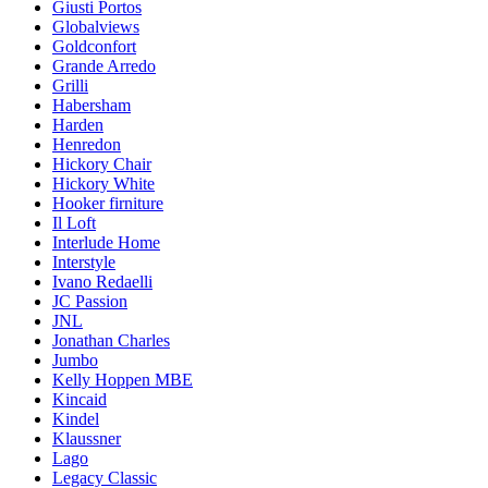
Giusti Portos
Globalviews
Goldconfort
Grande Arredo
Grilli
Habersham
Harden
Henredon
Hickory Chair
Hickory White
Hooker firniture
Il Loft
Interlude Home
Interstyle
Ivano Redaelli
JC Passion
JNL
Jonathan Charles
Jumbo
Kelly Hoppen MBE
Kincaid
Kindel
Klaussner
Lago
Legacy Classic