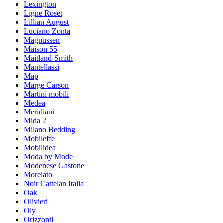
Lexington
Ligne Roset
Lillian August
Luciano Zonta
Magnussen
Maison 55
Maitland-Smith
Mantellassi
Map
Marge Carson
Martini mobili
Medea
Meridiani
Mida 2
Milano Bedding
Mobileffe
Mobilidea
Moda by Mode
Modenese Gastone
Morelato
Noir Cattelan Italia
Oak
Olivieri
Oly
Orizzonti