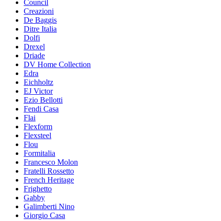
Council
Creazioni
De Baggis
Ditre Italia
Dolfi
Drexel
Driade
DV Home Collection
Edra
Eichholtz
EJ Victor
Ezio Bellotti
Fendi Casa
Flai
Flexform
Flexsteel
Flou
Formitalia
Francesco Molon
Fratelli Rossetto
French Heritage
Frighetto
Gabby
Galimberti Nino
Giorgio Casa