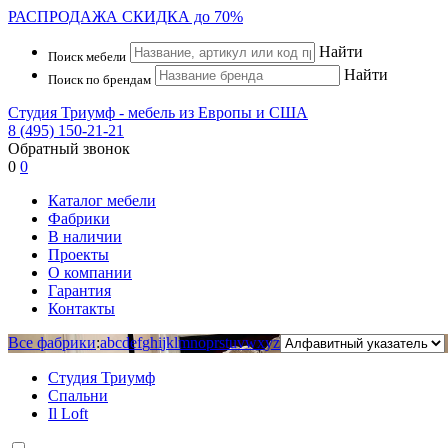
РАСПРОДАЖА
СКИДКА до 70%
Найти
Поиск мебели
Найти
Поиск по брендам
Студия Триумф - мебель из Европы и США
8 (495) 150-21-21
Обратный звонок
0
0
Каталог мебели
Фабрики
В наличии
Проекты
О компании
Гарантия
Контакты
Все фабрики
:
a
b
c
d
e
f
g
h
i
j
k
l
m
n
o
p
r
s
t
u
v
w
x
y
z
Студия Триумф
Спальни
Il Loft