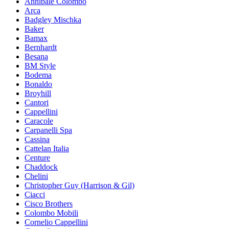
Annibale Colombo
Arca
Badgley Mischka
Baker
Bamax
Bernhardt
Besana
BM Style
Bodema
Bonaldo
Broyhill
Cantori
Cappellini
Caracole
Carpanelli Spa
Cassina
Cattelan Italia
Centure
Chaddock
Chelini
Christopher Guy (Harrison & Gil)
Ciacci
Cisco Brothers
Colombo Mobili
Cornelio Cappellini