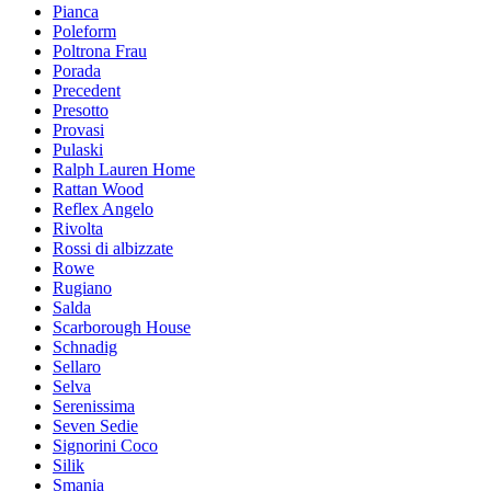
Pianca
Poleform
Poltrona Frau
Porada
Precedent
Presotto
Provasi
Pulaski
Ralph Lauren Home
Rattan Wood
Reflex Angelo
Rivolta
Rossi di albizzate
Rowe
Rugiano
Salda
Scarborough House
Schnadig
Sellaro
Selva
Serenissima
Seven Sedie
Signorini Coco
Silik
Smania