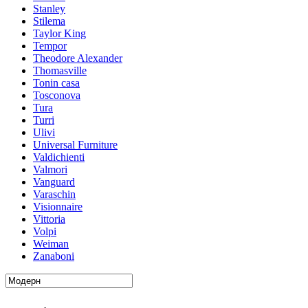
Stanley
Stilema
Taylor King
Tempor
Theodore Alexander
Thomasville
Tonin casa
Tosconova
Tura
Turri
Ulivi
Universal Furniture
Valdichienti
Valmori
Vanguard
Varaschin
Visionnaire
Vittoria
Volpi
Weiman
Zanaboni