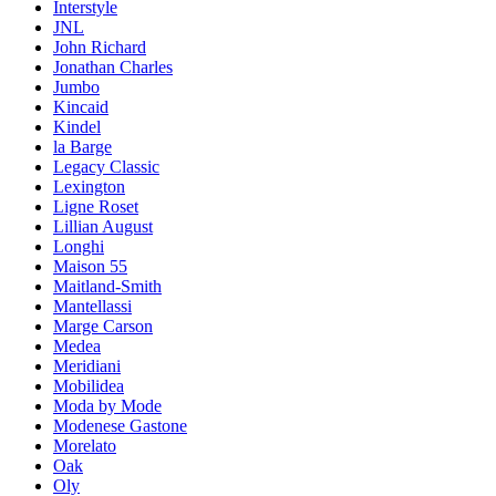
Interstyle
JNL
John Richard
Jonathan Charles
Jumbo
Kincaid
Kindel
la Barge
Legacy Classic
Lexington
Ligne Roset
Lillian August
Longhi
Maison 55
Maitland-Smith
Mantellassi
Marge Carson
Medea
Meridiani
Mobilidea
Moda by Mode
Modenese Gastone
Morelato
Oak
Oly