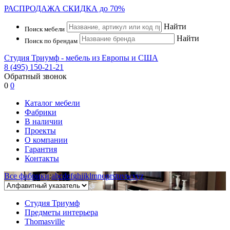
РАСПРОДАЖА
СКИДКА до 70%
Найти
Поиск мебели
Найти
Поиск по брендам
Студия Триумф - мебель из Европы и США
8 (495) 150-21-21
Обратный звонок
0
0
Каталог мебели
Фабрики
В наличии
Проекты
О компании
Гарантия
Контакты
Все фабрики
:
a
b
c
d
e
f
g
h
i
j
k
l
m
n
o
p
r
s
t
u
v
w
x
y
z
Студия Триумф
Предметы интерьера
Thomasville