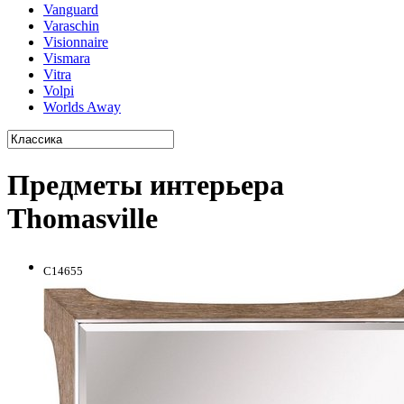
Vanguard
Varaschin
Visionnaire
Vismara
Vitra
Volpi
Worlds Away
Предметы интерьера
Thomasville
C14655