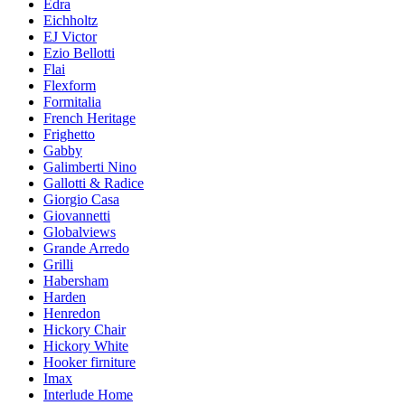
Edra
Eichholtz
EJ Victor
Ezio Bellotti
Flai
Flexform
Formitalia
French Heritage
Frighetto
Gabby
Galimberti Nino
Gallotti & Radice
Giorgio Casa
Giovannetti
Globalviews
Grande Arredo
Grilli
Habersham
Harden
Henredon
Hickory Chair
Hickory White
Hooker firniture
Imax
Interlude Home