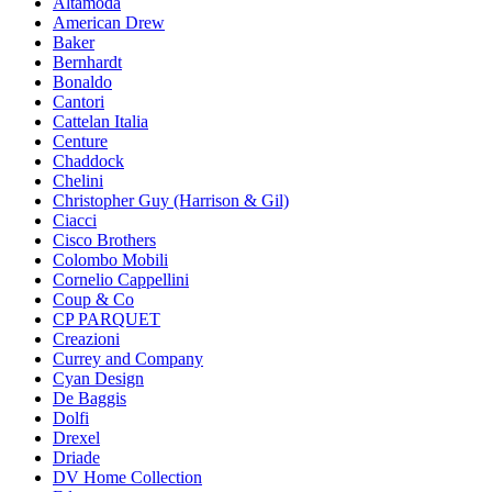
Altamoda
American Drew
Baker
Bernhardt
Bonaldo
Cantori
Cattelan Italia
Centure
Chaddock
Chelini
Christopher Guy (Harrison & Gil)
Ciacci
Cisco Brothers
Colombo Mobili
Cornelio Cappellini
Coup & Co
CP PARQUET
Creazioni
Currey and Company
Cyan Design
De Baggis
Dolfi
Drexel
Driade
DV Home Collection