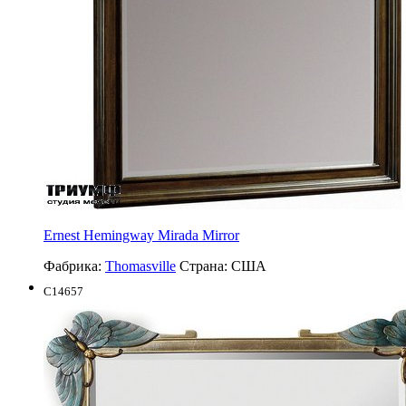
Ernest Hemingway Mirada Mirror
Фабрика:
Thomasville
Страна:
США
C14657