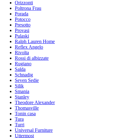
Orizzonti
Poltrona Frau
Porada
Potocco
Presotto
Provasi
Pulaski
Ralph Lauren Home
Reflex Angelo
Rivolta
Rossi di albizzate
Rugiano
Salda
Schnadig
Seven Sedie
Silik
Smania
Stanley
Theodore Alexander
Thomasville
Tonin casa
Tura
Turri
Universal Furniture
Uttermost