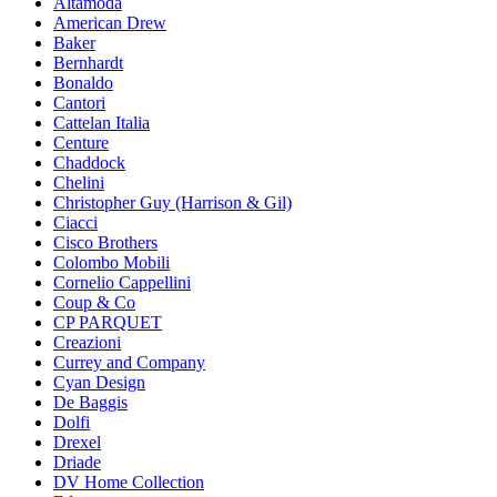
Altamoda
American Drew
Baker
Bernhardt
Bonaldo
Cantori
Cattelan Italia
Centure
Chaddock
Chelini
Christopher Guy (Harrison & Gil)
Ciacci
Cisco Brothers
Colombo Mobili
Cornelio Cappellini
Coup & Co
CP PARQUET
Creazioni
Currey and Company
Cyan Design
De Baggis
Dolfi
Drexel
Driade
DV Home Collection