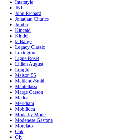
Interstyle
JNL
John Richard
Jonathan Charles
Jumbo
Kincaid
Kindel
la Barge
Legacy Classic
Lexington
Ligne Roset
Lillian August
Longhi
Maison 55
Maitland-Smith
Mantellassi
Marge Carson
Medea
Meridiani
Mobilidea
Moda by Mode
Modenese Gastone
Morelato
Oak
Oly