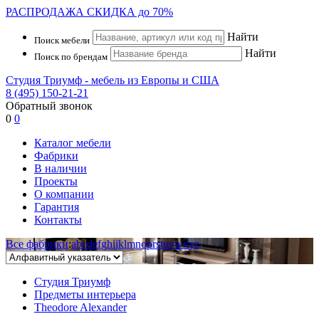
РАСПРОДАЖА
СКИДКА до 70%
Найти
Поиск мебели
Найти
Поиск по брендам
Студия Триумф - мебель из Европы и США
8 (495) 150-21-21
Обратный звонок
0
0
Каталог мебели
Фабрики
В наличии
Проекты
О компании
Гарантия
Контакты
Все фабрики
:
a
b
c
d
e
f
g
h
i
j
k
l
m
n
o
p
r
s
t
u
v
w
x
y
z
Студия Триумф
Предметы интерьера
Theodore Alexander