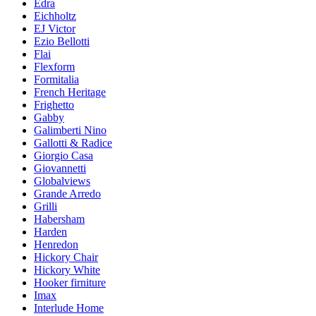
Edra
Eichholtz
EJ Victor
Ezio Bellotti
Flai
Flexform
Formitalia
French Heritage
Frighetto
Gabby
Galimberti Nino
Gallotti & Radice
Giorgio Casa
Giovannetti
Globalviews
Grande Arredo
Grilli
Habersham
Harden
Henredon
Hickory Chair
Hickory White
Hooker firniture
Imax
Interlude Home