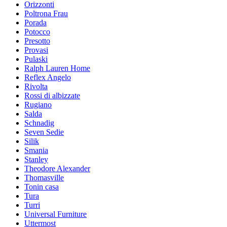
Orizzonti
Poltrona Frau
Porada
Potocco
Presotto
Provasi
Pulaski
Ralph Lauren Home
Reflex Angelo
Rivolta
Rossi di albizzate
Rugiano
Salda
Schnadig
Seven Sedie
Silik
Smania
Stanley
Theodore Alexander
Thomasville
Tonin casa
Tura
Turri
Universal Furniture
Uttermost