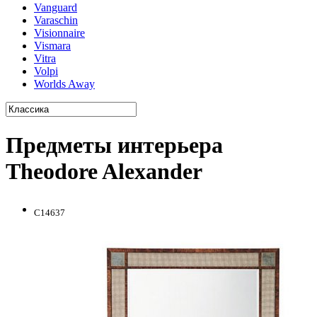
Vanguard
Varaschin
Visionnaire
Vismara
Vitra
Volpi
Worlds Away
Предметы интерьера
Theodore Alexander
C14637