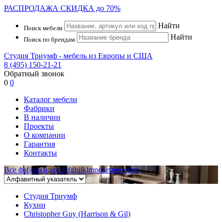
РАСПРОДАЖА
СКИДКА до 70%
Найти
Поиск мебели
Найти
Поиск по брендам
Студия Триумф - мебель из Европы и США
8 (495) 150-21-21
Обратный звонок
0
0
Каталог мебели
Фабрики
В наличии
Проекты
О компании
Гарантия
Контакты
Все фабрики
:
a
b
c
d
e
f
g
h
i
j
k
l
m
n
o
p
r
s
t
u
v
w
x
y
z
Студия Триумф
Кухни
Christopher Guy (Harrison & Gil)