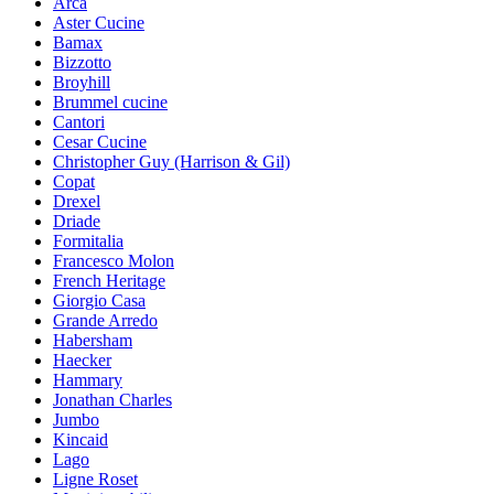
Arca
Aster Cucine
Bamax
Bizzotto
Broyhill
Brummel cucine
Cantori
Cesar Cucine
Christopher Guy (Harrison & Gil)
Copat
Drexel
Driade
Formitalia
Francesco Molon
French Heritage
Giorgio Casa
Grande Arredo
Habersham
Haecker
Hammary
Jonathan Charles
Jumbo
Kincaid
Lago
Ligne Roset