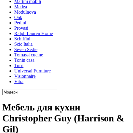
Martini mobili
Medea
Modulnova
Oak
Pedini
Provasi
Ralph Lauren Home
Schiffini
Scic Italia
Seven Sedie
Tomassi cucine
Tonin casa
Turri
Universal Furniture
Visionnaire
Vitra
Мебель для кухни
Christopher Guy (Harrison &
Gil)