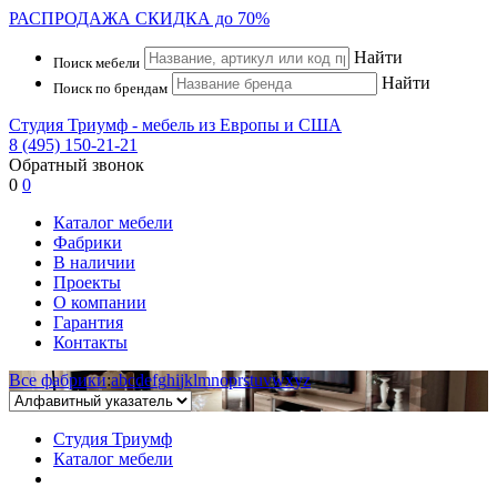
РАСПРОДАЖА
СКИДКА до 70%
Найти
Поиск мебели
Найти
Поиск по брендам
Студия Триумф - мебель из Европы и США
8 (495) 150-21-21
Обратный звонок
0
0
Каталог мебели
Фабрики
В наличии
Проекты
О компании
Гарантия
Контакты
Все фабрики
:
a
b
c
d
e
f
g
h
i
j
k
l
m
n
o
p
r
s
t
u
v
w
x
y
z
Студия Триумф
Каталог мебели