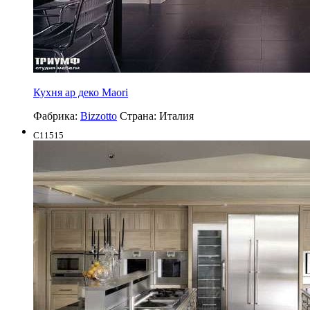
Кухня ар деко Maori
Фабрика:
Bizzotto
Страна:
Италия
C11515