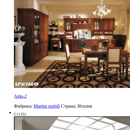
Aida-2
Фабрика:
Martini mobili
Страна:
Италия
C11351