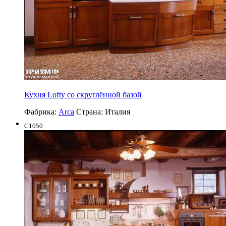
Кухня Lofty со скруглённой базой
Фабрика:
Arca
Страна:
Италия
C1050