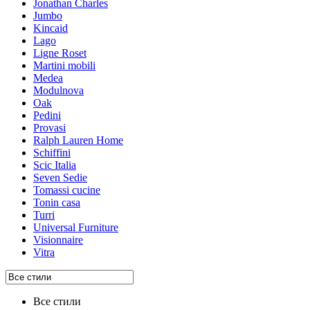
Jonathan Charles
Jumbo
Kincaid
Lago
Ligne Roset
Martini mobili
Medea
Modulnova
Oak
Pedini
Provasi
Ralph Lauren Home
Schiffini
Scic Italia
Seven Sedie
Tomassi cucine
Tonin casa
Turri
Universal Furniture
Visionnaire
Vitra
Все стили