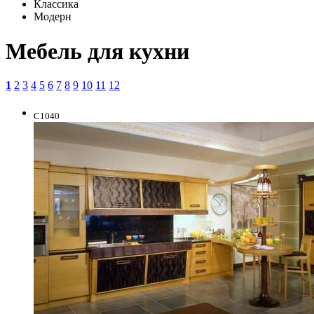
Классика
Модерн
Мебель для кухни
1
2
3
4
5
6
7
8
9
10
11
12
C1040