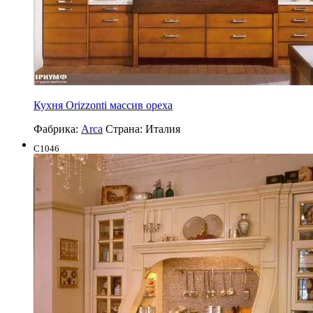
Кухня Orizzonti массив ореха
Фабрика:
Arca
Страна:
Италия
C1046