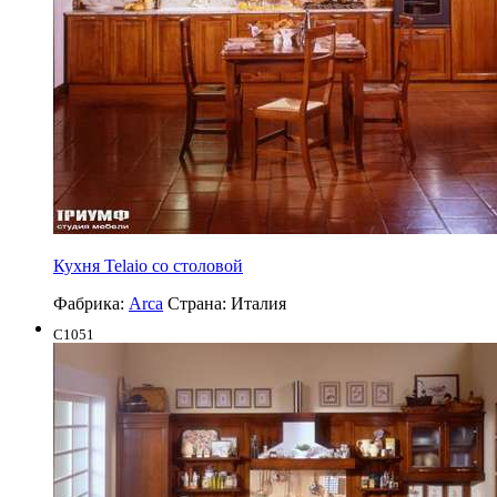
Кухня Telaio со столовой
Фабрика:
Arca
Страна:
Италия
C1051