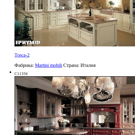
Tosca-2
Фабрика:
Martini mobili
Страна:
Италия
C11356