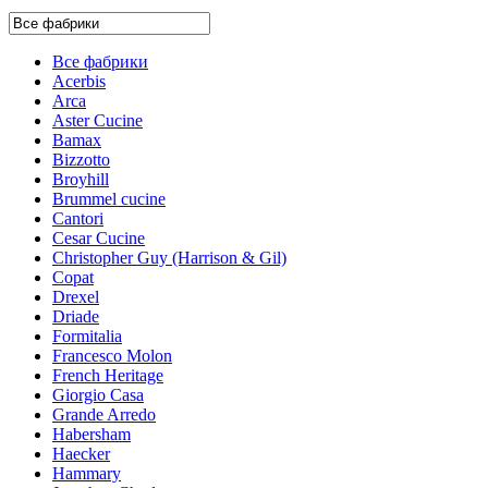
Все фабрики
Acerbis
Arca
Aster Cucine
Bamax
Bizzotto
Broyhill
Brummel cucine
Cantori
Cesar Cucine
Christopher Guy (Harrison & Gil)
Copat
Drexel
Driade
Formitalia
Francesco Molon
French Heritage
Giorgio Casa
Grande Arredo
Habersham
Haecker
Hammary