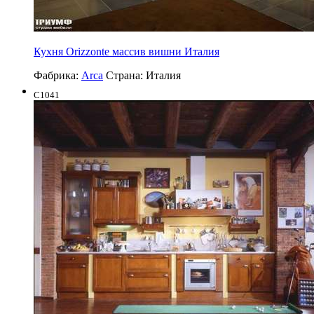
Кухня Orizzonte массив вишни Италия
Фабрика:
Arca
Страна:
Италия
C1041