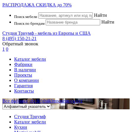
РАСПРОДАЖА
СКИДКА до 70%
Найти
Поиск мебели
Найти
Поиск по брендам
Студия Триумф - мебель из Европы и США
8 (495) 150-21-21
Обратный звонок
1
0
Каталог мебели
Фабрики
В наличии
Проекты
О компании
Гарантия
Контакты
Все фабрики
:
a
b
c
d
e
f
g
h
i
j
k
l
m
n
o
p
r
s
t
u
v
w
x
y
z
Студия Триумф
Каталог мебели
Кухни