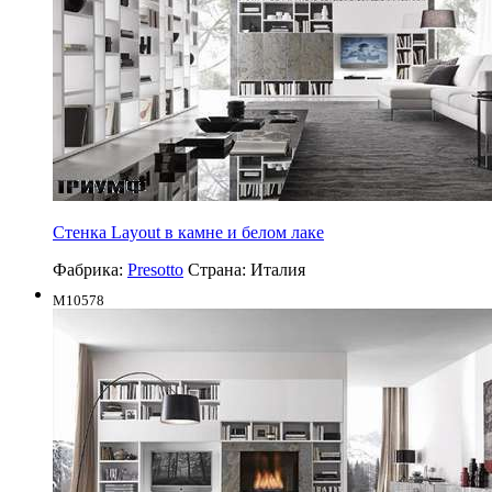
Стенка Layout в камне и белом лаке
Фабрика:
Presotto
Страна:
Италия
M10578