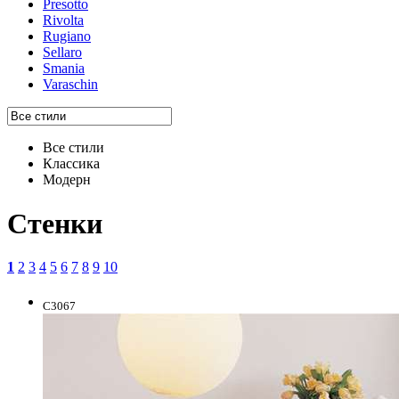
Presotto
Rivolta
Rugiano
Sellaro
Smania
Varaschin
Все стили
Классика
Модерн
Стенки
1
2
3
4
5
6
7
8
9
10
C3067