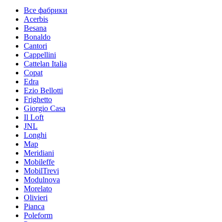
Все фабрики
Acerbis
Besana
Bonaldo
Cantori
Cappellini
Cattelan Italia
Copat
Edra
Ezio Bellotti
Frighetto
Giorgio Casa
Il Loft
JNL
Longhi
Map
Meridiani
Mobileffe
MobilTrevi
Modulnova
Morelato
Olivieri
Pianca
Poleform