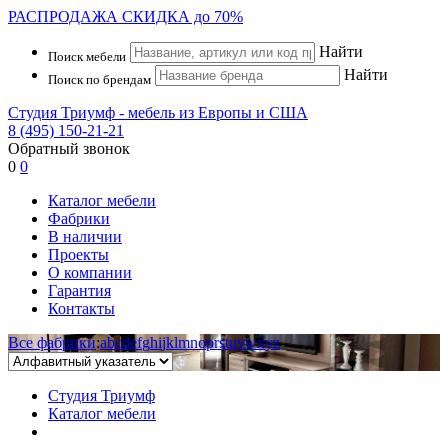
РАСПРОДАЖА
СКИДКА до 70%
Найти
Поиск мебели
Найти
Поиск по брендам
Студия Триумф - мебель из Европы и США
8 (495) 150-21-21
Обратный звонок
0
0
Каталог мебели
Фабрики
В наличии
Проекты
О компании
Гарантия
Контакты
Все фабрики
:
a
b
c
d
e
f
g
h
i
j
k
l
m
n
o
p
r
s
t
u
v
w
x
y
z
Студия Триумф
Каталог мебели