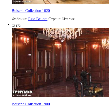
Boiserie Collection 1020
Фабрика:
Ezio Bellotti
Страна:
Италия
C8172
Boiserie Collection 1900