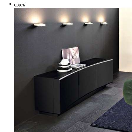
C3076