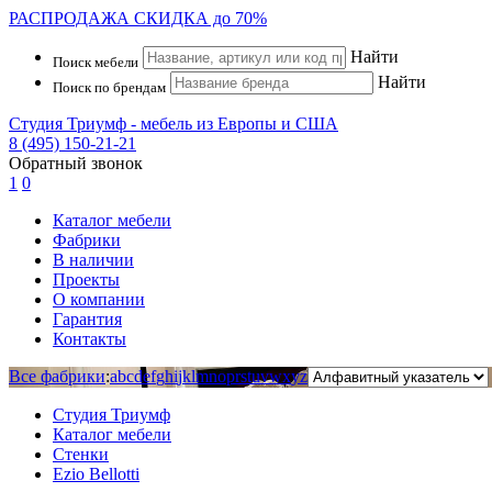
РАСПРОДАЖА
СКИДКА до 70%
Найти
Поиск мебели
Найти
Поиск по брендам
Студия Триумф - мебель из Европы и США
8 (495) 150-21-21
Обратный звонок
1
0
Каталог мебели
Фабрики
В наличии
Проекты
О компании
Гарантия
Контакты
Все фабрики
:
a
b
c
d
e
f
g
h
i
j
k
l
m
n
o
p
r
s
t
u
v
w
x
y
z
Студия Триумф
Каталог мебели
Стенки
Ezio Bellotti