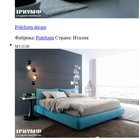
Poleform dream
Фабрика:
Poleform
Страна:
Италия
M13130