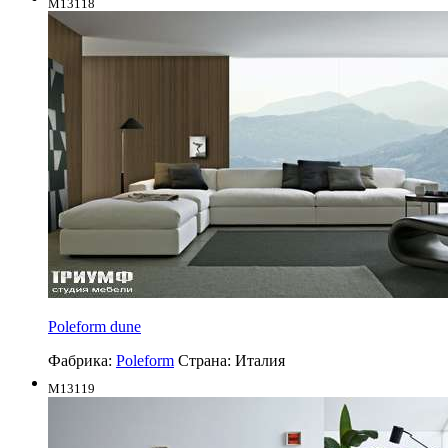
M13118
Poleform dune
Фабрика:
Poleform
Страна:
Италия
M13119