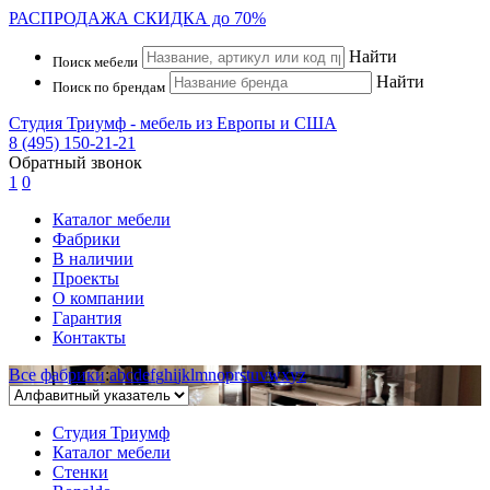
РАСПРОДАЖА
СКИДКА до 70%
Найти
Поиск мебели
Найти
Поиск по брендам
Студия Триумф - мебель из Европы и США
8 (495) 150-21-21
Обратный звонок
1
0
Каталог мебели
Фабрики
В наличии
Проекты
О компании
Гарантия
Контакты
Все фабрики
:
a
b
c
d
e
f
g
h
i
j
k
l
m
n
o
p
r
s
t
u
v
w
x
y
z
Студия Триумф
Каталог мебели
Стенки