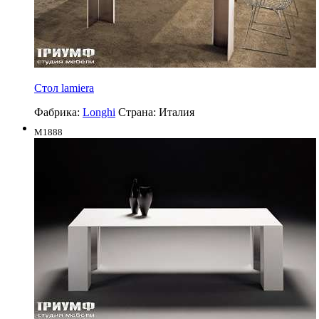
Стол lamiera
Фабрика:
Longhi
Страна:
Италия
M1888