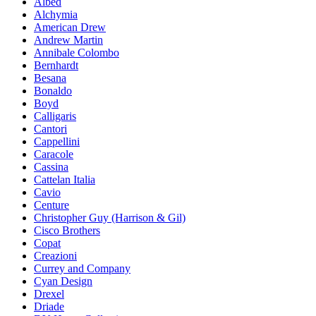
Albed
Alchymia
American Drew
Andrew Martin
Annibale Colombo
Bernhardt
Besana
Bonaldo
Boyd
Calligaris
Cantori
Cappellini
Caracole
Cassina
Cattelan Italia
Cavio
Centure
Christopher Guy (Harrison & Gil)
Cisco Brothers
Copat
Creazioni
Currey and Company
Cyan Design
Drexel
Driade