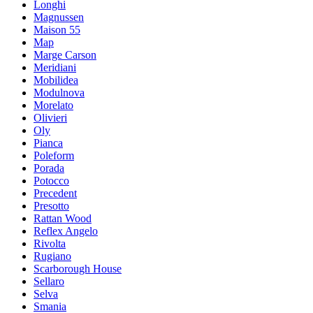
Longhi
Magnussen
Maison 55
Map
Marge Carson
Meridiani
Mobilidea
Modulnova
Morelato
Olivieri
Oly
Pianca
Poleform
Porada
Potocco
Precedent
Presotto
Rattan Wood
Reflex Angelo
Rivolta
Rugiano
Scarborough House
Sellaro
Selva
Smania