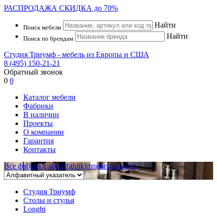
РАСПРОДАЖА
СКИДКА до 70%
Найти
Поиск мебели
Найти
Поиск по брендам
Студия Триумф - мебель из Европы и США
8 (495) 150-21-21
Обратный звонок
0
0
Каталог мебели
Фабрики
В наличии
Проекты
О компании
Гарантия
Контакты
Все фабрики
:
a
b
c
d
e
f
g
h
i
j
k
l
m
n
o
p
r
s
t
u
v
w
x
y
z
Студия Триумф
Столы и стулья
Longhi