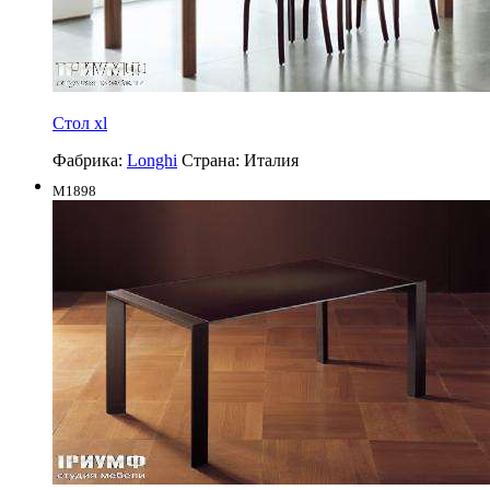
Стол xl
Фабрика:
Longhi
Страна:
Италия
M1898