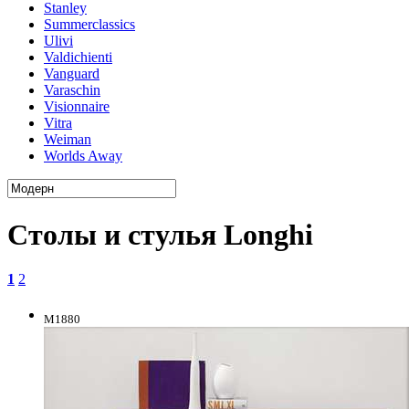
Stanley
Summerclassics
Ulivi
Valdichienti
Vanguard
Varaschin
Visionnaire
Vitra
Weiman
Worlds Away
Столы и стулья Longhi
1
2
M1880