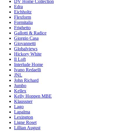
DV Home Collection
Edra
Eichholtz
Flexform
Formitalia
Frighetto
Gallotti & Radice
Giorgio Casa
Giovannetti
Globalviews
Hickory White
Il Loft
Interlude Home
Ivano Redaelli
JNL
John Richard
Jumbo
Kellex
Kelly Hoppen MBE
Klaussner
Lago
Lapalma
Lexington
Ligne Roset
Lillian August