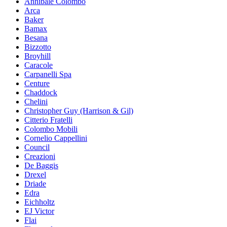
Annibale Colombo
Arca
Baker
Bamax
Besana
Bizzotto
Broyhill
Caracole
Carpanelli Spa
Centure
Chaddock
Chelini
Christopher Guy (Harrison & Gil)
Citterio Fratelli
Colombo Mobili
Cornelio Cappellini
Council
Creazioni
De Baggis
Drexel
Driade
Edra
Eichholtz
EJ Victor
Flai