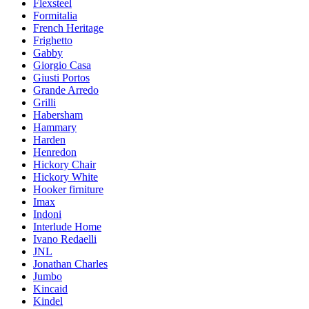
Flexsteel
Formitalia
French Heritage
Frighetto
Gabby
Giorgio Casa
Giusti Portos
Grande Arredo
Grilli
Habersham
Hammary
Harden
Henredon
Hickory Chair
Hickory White
Hooker firniture
Imax
Indoni
Interlude Home
Ivano Redaelli
JNL
Jonathan Charles
Jumbo
Kincaid
Kindel