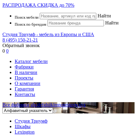
РАСПРОДАЖА
СКИДКА до 70%
Найти
Поиск мебели
Найти
Поиск по брендам
Студия Триумф - мебель из Европы и США
8 (495) 150-21-21
Обратный звонок
0
0
Каталог мебели
Фабрики
В наличии
Проекты
О компании
Гарантия
Контакты
Все фабрики
:
a
b
c
d
e
f
g
h
i
j
k
l
m
n
o
p
r
s
t
u
v
w
x
y
z
Студия Триумф
Шкафы
Lexington