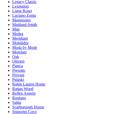
Legacy Classic
Lexington
Ligne Roset
Luciano Zonta
Magnussen
Maitland-Smith
Map
Medea
Meridiani
Mobilidea
Moda by Mode
Morelato
Oak
Olivieri
Pianca
Presotto
Provasi
Pulaski
Ralph Lauren Home
Rattan Wood
Reflex Angelo
Rugiano
Salda
Scarborough House
Signorini Coco