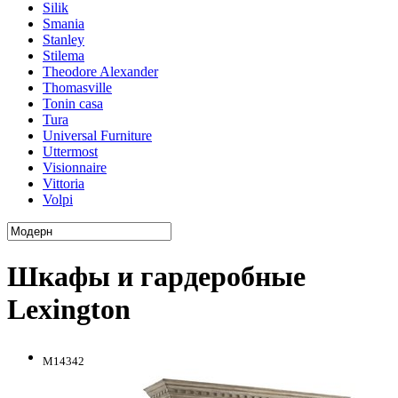
Silik
Smania
Stanley
Stilema
Theodore Alexander
Thomasville
Tonin casa
Tura
Universal Furniture
Uttermost
Visionnaire
Vittoria
Volpi
Шкафы и гардеробные
Lexington
M14342