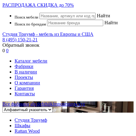
РАСПРОДАЖА
СКИДКА до 70%
Найти
Поиск мебели
Найти
Поиск по брендам
Студия Триумф - мебель из Европы и США
8 (495) 150-21-21
Обратный звонок
0
0
Каталог мебели
Фабрики
В наличии
Проекты
О компании
Гарантия
Контакты
Все фабрики
:
a
b
c
d
e
f
g
h
i
j
k
l
m
n
o
p
r
s
t
u
v
w
x
y
z
Студия Триумф
Шкафы
Rattan Wood