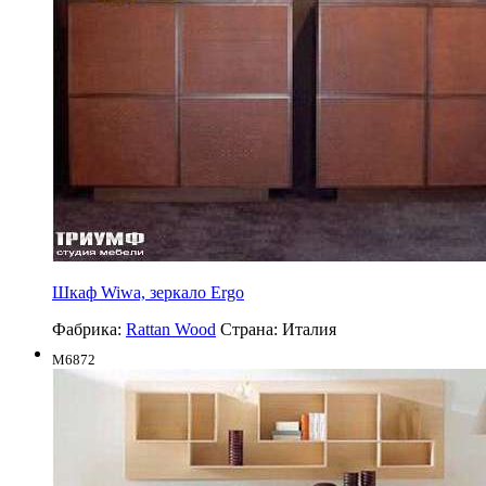
Шкаф Wiwa, зеркало Ergo
Фабрика:
Rattan Wood
Страна:
Италия
M6872