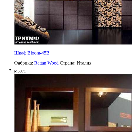
Шкаф Bloom-45B
Фабрика:
Rattan Wood
Страна:
Италия
M6871