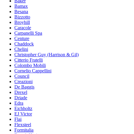
Baker
Bamax
Besana
Bizzotto
Broyhill
Caracole
Carpanelli Spa
Centure
Chaddock
Chelini
Christopher Guy (Harrison & Gil)
Citterio Fratelli
Colombo Mobili
Cornelio Cappellini
Council
Creazioni
De Baggis
Drexel
Driade
Edra
Eichholtz
EJ Victor
Flai
Flexsteel
Formitalia