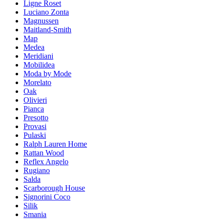
Ligne Roset
Luciano Zonta
Magnussen
Maitland-Smith
Map
Medea
Meridiani
Mobilidea
Moda by Mode
Morelato
Oak
Olivieri
Pianca
Presotto
Provasi
Pulaski
Ralph Lauren Home
Rattan Wood
Reflex Angelo
Rugiano
Salda
Scarborough House
Signorini Coco
Silik
Smania