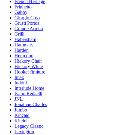
French Heritage
Frighetto
Gabby
Giorgio Casa
Giusti Portos
Grande Arredo
Grilli
Habersham
Hammary
Harden
Henredon
Hickory Chair
Hickory White
Hooker firniture
Imax
Indoni
Interlude Home
Ivano Redaelli
JNL
Jonathan Charles
Jumbo
Kincaid
Kindel
Legacy Classic
Lexington