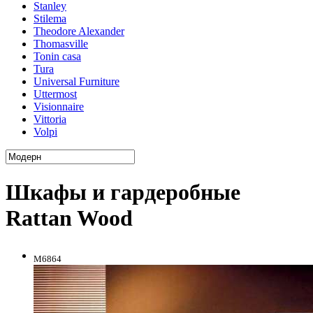
Stanley
Stilema
Theodore Alexander
Thomasville
Tonin casa
Tura
Universal Furniture
Uttermost
Visionnaire
Vittoria
Volpi
Шкафы и гардеробные
Rattan Wood
M6864