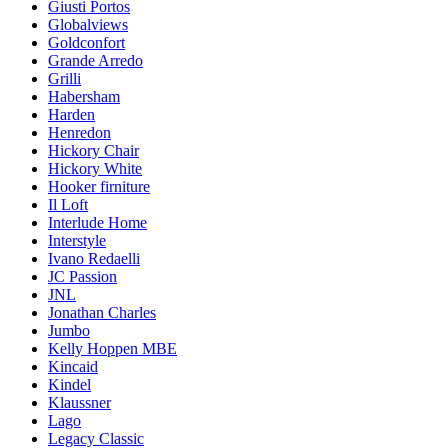
Giusti Portos
Globalviews
Goldconfort
Grande Arredo
Grilli
Habersham
Harden
Henredon
Hickory Chair
Hickory White
Hooker firniture
Il Loft
Interlude Home
Interstyle
Ivano Redaelli
JC Passion
JNL
Jonathan Charles
Jumbo
Kelly Hoppen MBE
Kincaid
Kindel
Klaussner
Lago
Legacy Classic