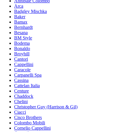
Annibale Colombo
Arca
Badgley Mischka
Baker
Bamax
Bernhardt
Besana
BM Style
Bodema
Bonaldo
Broyhill
Cantori
Cappellini
Caracole
Carpanelli Spa
Cassina
Cattelan Italia
Centure
Chaddock
Chelini
Christopher Guy (Harrison & Gil)
Ciacci
Cisco Brothers
Colombo Mobili
Cornelio Cappellini