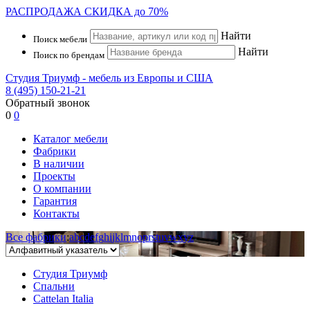
РАСПРОДАЖА
СКИДКА до 70%
Найти
Поиск мебели
Найти
Поиск по брендам
Студия Триумф - мебель из Европы и США
8 (495) 150-21-21
Обратный звонок
0
0
Каталог мебели
Фабрики
В наличии
Проекты
О компании
Гарантия
Контакты
Все фабрики
:
a
b
c
d
e
f
g
h
i
j
k
l
m
n
o
p
r
s
t
u
v
w
x
y
z
Студия Триумф
Спальни
Cattelan Italia