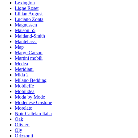
Lexington
Ligne Roset
Lillian August
Luciano Zonta
Magnussen
Maison 55
Maitland-Smith
Mantellassi
Map
Marge Carson
Martini mobili
Medea
Meridiani
Mida 2
Milano Bedding
Mobileffe
Mobilidea
Moda by Mode
Modenese Gastone
Morelato
Noir Cattelan Italia
Oak
Olivieri
Oly
Orizzonti