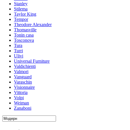
Stanley
Stilema
Taylor King
Tempor
Theodore Alexander
Thomasville
Tonin casa
Tosconova
Tura
Turri
Ulivi
Universal Furniture
Valdichienti
Valmori
Vanguard
Varaschin
Visionnaire
Vittoria
Volpi
Weiman
Zanaboni