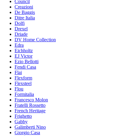
Council
Creazioni
De Baggis
Ditre Italia
Dolfi
Drexel
Driade
DV Home Collection
Edra
Eichholtz
EJ Victor
Ezio Bellotti
Fendi Casa
Flai
Flexform
Flexsteel
Flou
Formitalia
Francesco Molon
Fratelli Rossetto
French Heritage
Frighetto
Gabby
Galimberti Nino
Giorgio Casa