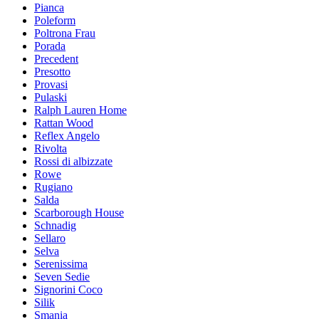
Pianca
Poleform
Poltrona Frau
Porada
Precedent
Presotto
Provasi
Pulaski
Ralph Lauren Home
Rattan Wood
Reflex Angelo
Rivolta
Rossi di albizzate
Rowe
Rugiano
Salda
Scarborough House
Schnadig
Sellaro
Selva
Serenissima
Seven Sedie
Signorini Coco
Silik
Smania