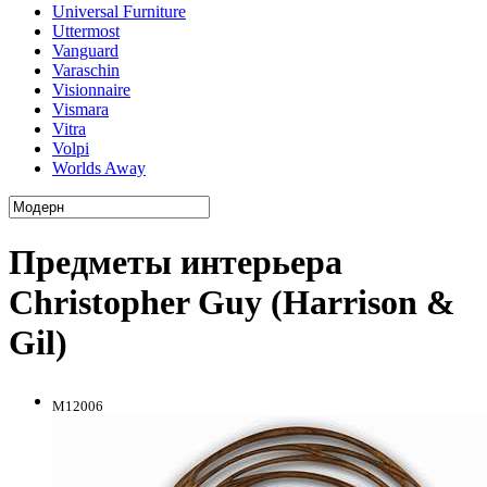
Universal Furniture
Uttermost
Vanguard
Varaschin
Visionnaire
Vismara
Vitra
Volpi
Worlds Away
Предметы интерьера
Christopher Guy (Harrison &
Gil)
M12006