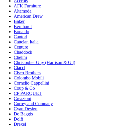
Acerbis
AFK Furniture
Altamoda
American Drew
Baker
Bernhardt
Bonaldo
Cantori
Cattelan Italia
Centure
Chaddock
Chelini
Christopher Guy (Harrison & Gil)
Ciacci
Cisco Brothers
Colombo Mobili
Cornelio Cappellini
Coup & Co
CP PARQUET
Creazioni
Currey and Company
Cyan Design
De Baggis
Dolfi
Drexel