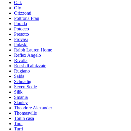
Oak
Oly
Orizzonti
Poltrona Frau
Porada
Potocco
Presotto
Provasi
Pulaski
Ralph Lauren Home
Reflex Angelo
Rivolta
Rossi di albizzate
Rugiano
Salda
Schnadig
Seven Sedie
Silik
Smania
Stanley
Theodore Alexander
Thomasville
Tonin casa
Tura
Turri