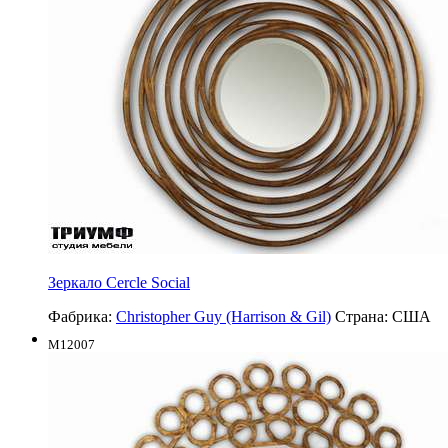
Зеркало Cercle Social
Фабрика:
Christopher Guy (Harrison & Gil)
Страна:
США
M12007