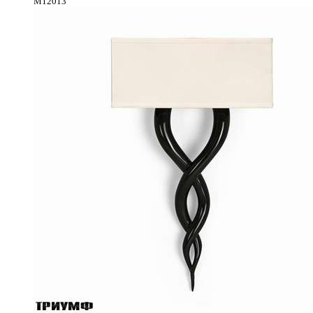
M12013