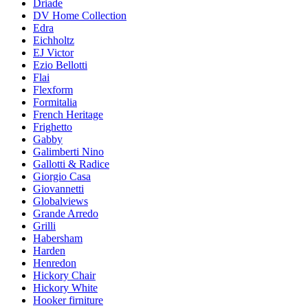
Driade
DV Home Collection
Edra
Eichholtz
EJ Victor
Ezio Bellotti
Flai
Flexform
Formitalia
French Heritage
Frighetto
Gabby
Galimberti Nino
Gallotti & Radice
Giorgio Casa
Giovannetti
Globalviews
Grande Arredo
Grilli
Habersham
Harden
Henredon
Hickory Chair
Hickory White
Hooker firniture