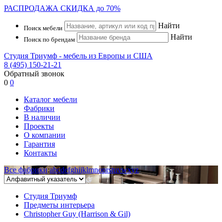
РАСПРОДАЖА
СКИДКА до 70%
Найти
Поиск мебели
Найти
Поиск по брендам
Студия Триумф - мебель из Европы и США
8 (495) 150-21-21
Обратный звонок
0
0
Каталог мебели
Фабрики
В наличии
Проекты
О компании
Гарантия
Контакты
Все фабрики
:
a
b
c
d
e
f
g
h
i
j
k
l
m
n
o
p
r
s
t
u
v
w
x
y
z
Студия Триумф
Предметы интерьера
Christopher Guy (Harrison & Gil)