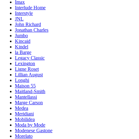
Imax
Interlude Home
Interstyle
JNL
John Richard
Jonathan Charles
Jumbo
Kincaid
Kindel
la Barge
Legacy Classic
Lexington
Ligne Roset
Lillian August
Longhi
Maison 55
Maitland-Smith
Mantellassi
Marge Carson
Medea
Meridiani
Mobilidea
Moda by Mode
Modenese Gastone
Morelato