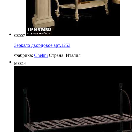
C8557
Зеркало дворцовое арт.1253
Фабрика:
Chelini
Страна:
Италия
M8814