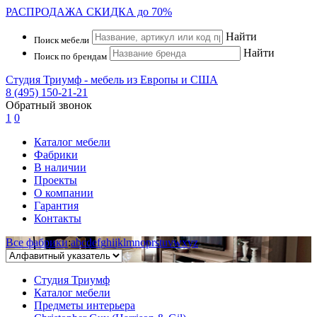
РАСПРОДАЖА
СКИДКА до 70%
Найти
Поиск мебели
Найти
Поиск по брендам
Студия Триумф - мебель из Европы и США
8 (495) 150-21-21
Обратный звонок
1
0
Каталог мебели
Фабрики
В наличии
Проекты
О компании
Гарантия
Контакты
Все фабрики
:
a
b
c
d
e
f
g
h
i
j
k
l
m
n
o
p
r
s
t
u
v
w
x
y
z
Студия Триумф
Каталог мебели
Предметы интерьера