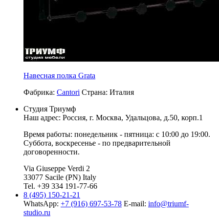
Навесная полка Grata
Фабрика:
Cantori
Страна:
Италия
Студия Триумф
Наш адрес: Россия, г.
Москва
,
Удальцова, д.50, корп.1
Время работы: понедельник - пятница: с 10:00 до 19:00.
Суббота, воскресенье - по предварительной
договоренности.
Via Giuseppe Verdi 2
33077 Sacile (PN) Italy
Tel. +39 334 191-77-66
8 (495) 150-21-21
WhatsApp:
+7 (916) 697-53-78
E-mail:
info@triumf-
studio.ru