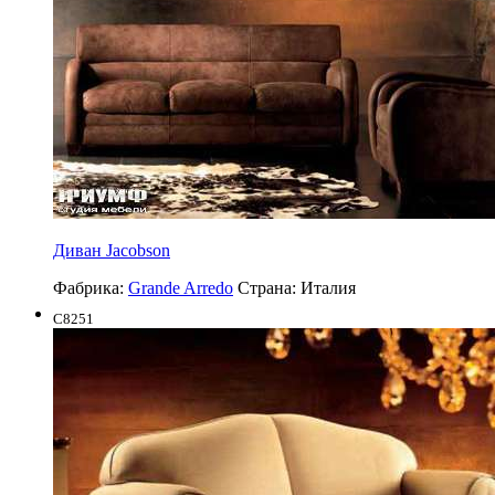
Диван Jacobson
Фабрика:
Grande Arredo
Страна:
Италия
C8251