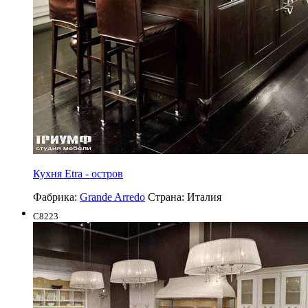
Кухня Etra - остров
Фабрика:
Grande Arredo
Страна:
Италия
C8223