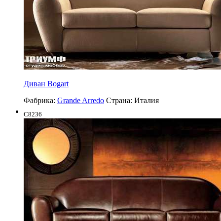
Диван Bogart
Фабрика:
Grande Arredo
Страна:
Италия
C8236