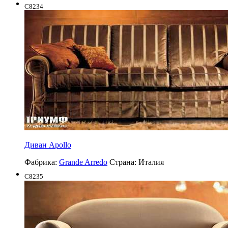
C8234
Диван Apollo
Фабрика:
Grande Arredo
Страна:
Италия
C8235