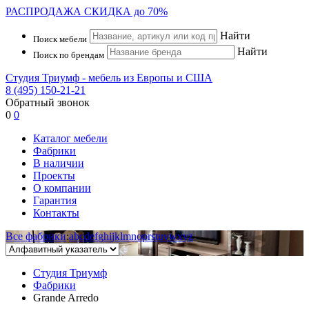
РАСПРОДАЖА
СКИДКА до 70%
Найти
Поиск мебели
Найти
Поиск по брендам
Студия Триумф - мебель из Европы и США
8 (495) 150-21-21
Обратный звонок
0
0
Каталог мебели
Фабрики
В наличии
Проекты
О компании
Гарантия
Контакты
Все фабрики
:
a
b
c
d
e
f
g
h
i
j
k
l
m
n
o
p
r
s
t
u
v
w
x
y
z
Студия Триумф
Фабрики
Grande Arredo