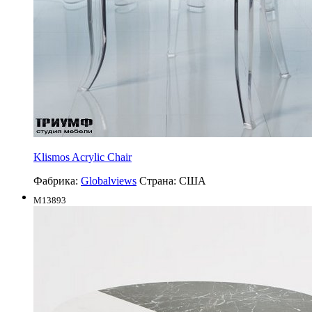
Klismos Acrylic Chair
Фабрика:
Globalviews
Страна:
США
M13893