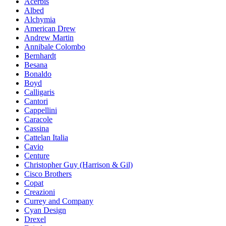
Acerbis
Albed
Alchymia
American Drew
Andrew Martin
Annibale Colombo
Bernhardt
Besana
Bonaldo
Boyd
Calligaris
Cantori
Cappellini
Caracole
Cassina
Cattelan Italia
Cavio
Centure
Christopher Guy (Harrison & Gil)
Cisco Brothers
Copat
Creazioni
Currey and Company
Cyan Design
Drexel