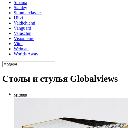
Smania
Stanley
Summerclassics
Ulivi
Valdichienti
Vanguard
Varaschin
Visionnaire
Vitra
Weiman
Worlds Away
Столы и стулья Globalviews
M13889