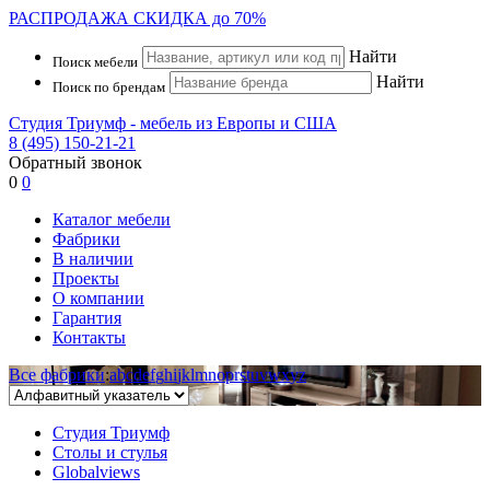
РАСПРОДАЖА
СКИДКА до 70%
Найти
Поиск мебели
Найти
Поиск по брендам
Студия Триумф - мебель из Европы и США
8 (495) 150-21-21
Обратный звонок
0
0
Каталог мебели
Фабрики
В наличии
Проекты
О компании
Гарантия
Контакты
Все фабрики
:
a
b
c
d
e
f
g
h
i
j
k
l
m
n
o
p
r
s
t
u
v
w
x
y
z
Студия Триумф
Столы и стулья
Globalviews