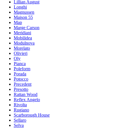
Lillian August
Longhi
Magnussen
Maison 55
Map
Marge Carson
Meridiani
Mobilidea
Modulnova
Morelato
Olivieri
Oly
Pianca
Poleform
Porada
Potocco
Precedent
Presotto
Rattan Wood
Reflex Angelo
Rivolta
Rugiano
Scarborough House
Sellaro
Selva