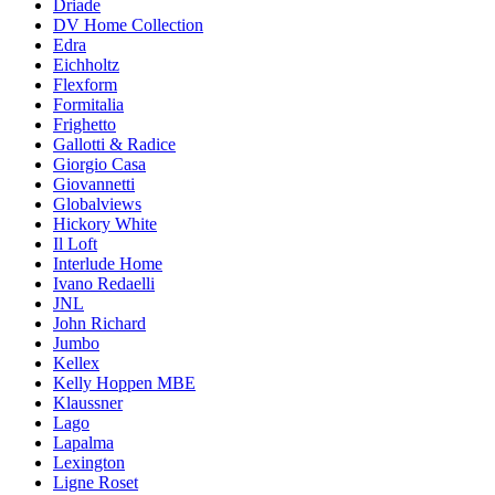
Driade
DV Home Collection
Edra
Eichholtz
Flexform
Formitalia
Frighetto
Gallotti & Radice
Giorgio Casa
Giovannetti
Globalviews
Hickory White
Il Loft
Interlude Home
Ivano Redaelli
JNL
John Richard
Jumbo
Kellex
Kelly Hoppen MBE
Klaussner
Lago
Lapalma
Lexington
Ligne Roset