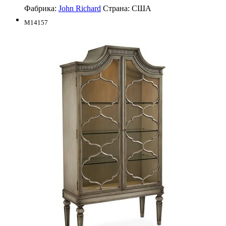
Фабрика:
John Richard
Страна:
США
M14157