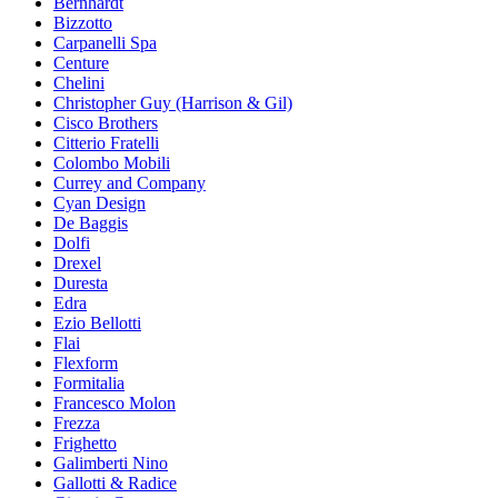
Bernhardt
Bizzotto
Carpanelli Spa
Centure
Chelini
Christopher Guy (Harrison & Gil)
Cisco Brothers
Citterio Fratelli
Colombo Mobili
Currey and Company
Cyan Design
De Baggis
Dolfi
Drexel
Duresta
Edra
Ezio Bellotti
Flai
Flexform
Formitalia
Francesco Molon
Frezza
Frighetto
Galimberti Nino
Gallotti & Radice