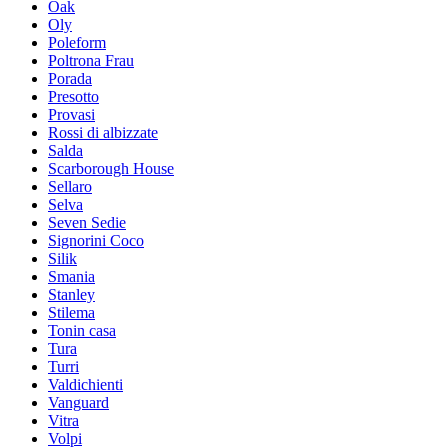
Oak
Oly
Poleform
Poltrona Frau
Porada
Presotto
Provasi
Rossi di albizzate
Salda
Scarborough House
Sellaro
Selva
Seven Sedie
Signorini Coco
Silik
Smania
Stanley
Stilema
Tonin casa
Tura
Turri
Valdichienti
Vanguard
Vitra
Volpi