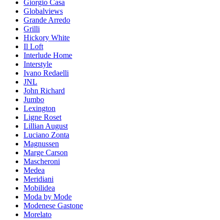
Giorgio Casa
Globalviews
Grande Arredo
Grilli
Hickory White
Il Loft
Interlude Home
Interstyle
Ivano Redaelli
JNL
John Richard
Jumbo
Lexington
Ligne Roset
Lillian August
Luciano Zonta
Magnussen
Marge Carson
Mascheroni
Medea
Meridiani
Mobilidea
Moda by Mode
Modenese Gastone
Morelato