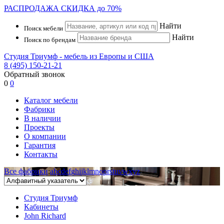
РАСПРОДАЖА
СКИДКА до 70%
Найти
Поиск мебели
Найти
Поиск по брендам
Студия Триумф - мебель из Европы и США
8 (495) 150-21-21
Обратный звонок
0
0
Каталог мебели
Фабрики
В наличии
Проекты
О компании
Гарантия
Контакты
Все фабрики
:
a
b
c
d
e
f
g
h
i
j
k
l
m
n
o
p
r
s
t
u
v
w
x
y
z
Студия Триумф
Кабинеты
John Richard