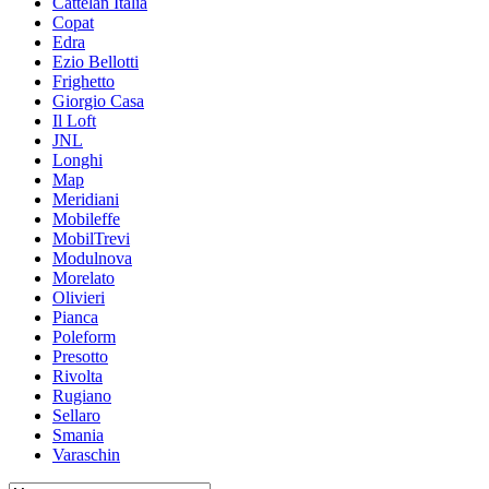
Cattelan Italia
Copat
Edra
Ezio Bellotti
Frighetto
Giorgio Casa
Il Loft
JNL
Longhi
Map
Meridiani
Mobileffe
MobilTrevi
Modulnova
Morelato
Olivieri
Pianca
Poleform
Presotto
Rivolta
Rugiano
Sellaro
Smania
Varaschin