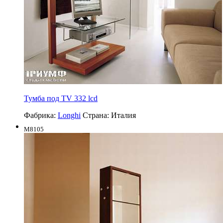
Тумба под TV 332 lcd
Фабрика:
Longhi
Страна:
Италия
M8105