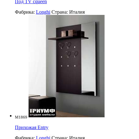
Под TV cqueen
Фабрика:
Longhi
Страна:
Италия
M1869
Прихожая Entry
Фабрика:
Longhi
Страна:
Италия