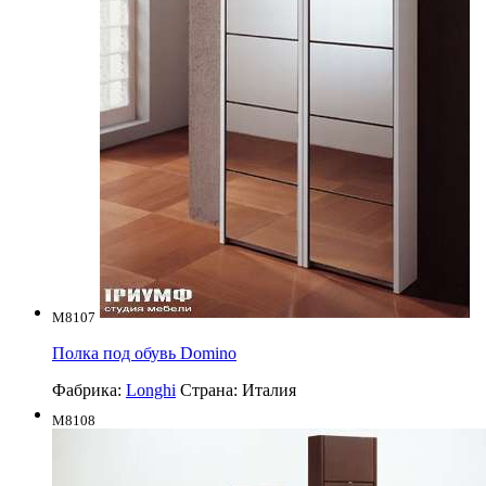
M8107
Полка под обувь Domino
Фабрика:
Longhi
Страна:
Италия
M8108