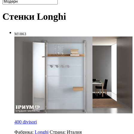
Стенки Longhi
M1863
400 divisori
Фабрика:
Longhi
Страна:
Италия