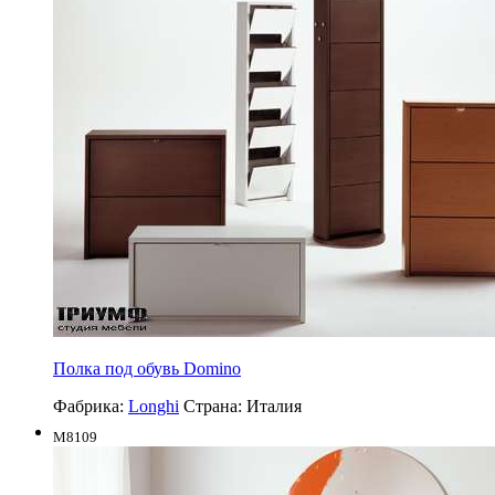
Полка под обувь Domino
Фабрика:
Longhi
Страна:
Италия
M8109