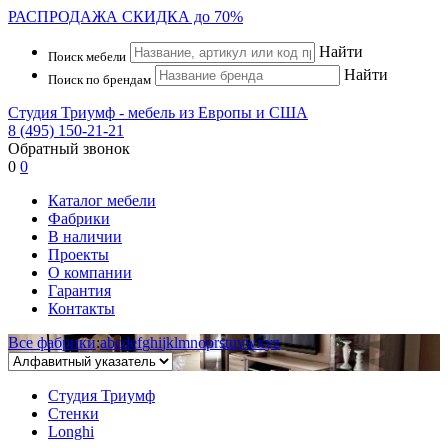
РАСПРОДАЖА
СКИДКА до 70%
Найти
Поиск мебели
Найти
Поиск по брендам
Студия Триумф - мебель из Европы и США
8 (495) 150-21-21
Обратный звонок
0
0
Каталог мебели
Фабрики
В наличии
Проекты
О компании
Гарантия
Контакты
Все фабрики
:
a
b
c
d
e
f
g
h
i
j
k
l
m
n
o
p
r
s
t
u
v
w
x
y
z
Студия Триумф
Стенки
Longhi