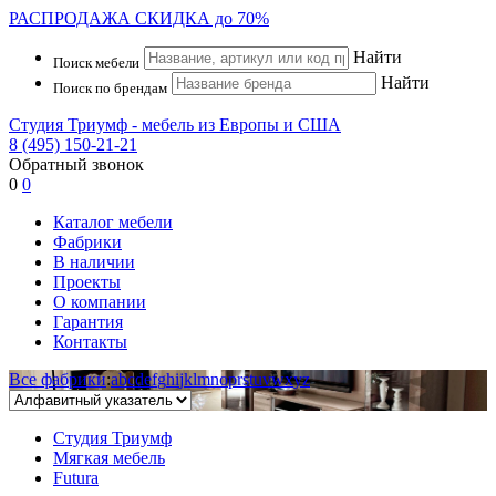
РАСПРОДАЖА
СКИДКА до 70%
Найти
Поиск мебели
Найти
Поиск по брендам
Студия Триумф - мебель из Европы и США
8 (495) 150-21-21
Обратный звонок
0
0
Каталог мебели
Фабрики
В наличии
Проекты
О компании
Гарантия
Контакты
Все фабрики
:
a
b
c
d
e
f
g
h
i
j
k
l
m
n
o
p
r
s
t
u
v
w
x
y
z
Студия Триумф
Мягкая мебель
Futura