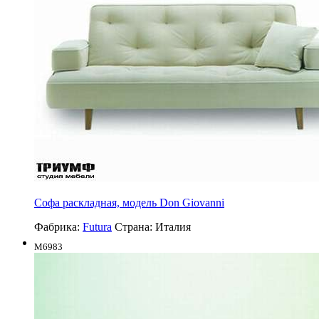
Софа раскладная, модель Don Giovanni
Фабрика:
Futura
Страна:
Италия
M6983