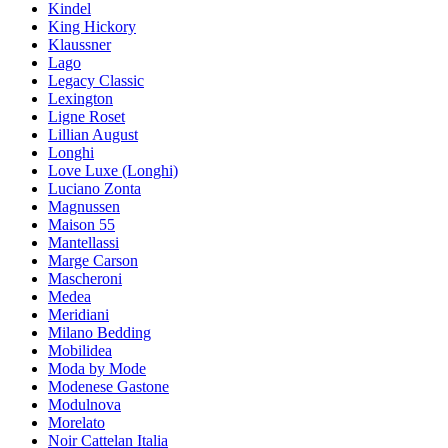
Kindel
King Hickory
Klaussner
Lago
Legacy Classic
Lexington
Ligne Roset
Lillian August
Longhi
Love Luxe (Longhi)
Luciano Zonta
Magnussen
Maison 55
Mantellassi
Marge Carson
Mascheroni
Medea
Meridiani
Milano Bedding
Mobilidea
Moda by Mode
Modenese Gastone
Modulnova
Morelato
Noir Cattelan Italia