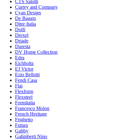
CTS Salotti
Currey and Company
Cyan Design
De Baggis
Ditre Italia
Dolfi
Drexel
Driade
Duresta
DV Home Collection
Edra
Eichholtz
EJ Victor
Ezio Bellotti
Fendi Casa
Flai
Flexform
Flexsteel
Formitalia
Francesco Molon
French Heritage
Frighetto
Futura
Gabby
Galimberti Nino