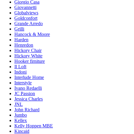
Giorgio Casa
Giovannetti
Globalviews
Goldconfort
Grande Arredo
Grilli
Hancock & Moore
Harden
Henredon
Hickory Chair
Hickory White
Hooker firniture
Il Loft
Indoni
Interlude Home
Interstyle
Ivano Redaelli
JC Passion
Jessica Charles
JNL
John Richard
Jumbo
Kellex
Kelly Hoppen MBE
Kincaid