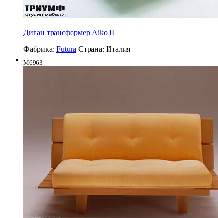
Диван трансформер Aiko II
Фабрика:
Futura
Страна:
Италия
M6963