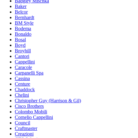
Badgley Mischka
Baker
Belcor
Bernhardt
BM Style
Bodema
Bonaldo
Bosal
Boyd
Broyhill
Cantori
Cappellini
Caracole
Carpanelli Spa
Cassina
Centure
Chaddock
Chelini
Christopher Guy (Harrison & Gil)
Cisco Brothers
Colombo Mobili
Cornelio Cappellini
Council
Craftmaster
Creazioni