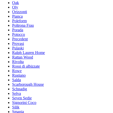
Oak
Oly
Orizzonti
Pianca
Poleform
Poltrona Frau
Porada
Potocco
Precedent
Provasi
Pulaski
Ralph Lauren Home
Rattan Wood
Rivolta
Rossi di albizzate
Rowe
Rugiano
Salda
Scarborough House
Schnadig
Selva
Seven Sedie
Signorini Coco
Silik
Smania