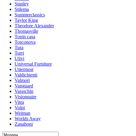
Stanley
Stilema
Summerclassics
Taylor King
Theodore Alexander
Thomasville
Tonin casa
Tosconova
Tura
Turri
Ulivi
Universal Furniture
Uttermost
Valdichienti
Valmori
Vanguard
Varaschin
Visionnaire
Vitra
Volpi
Weiman
Worlds Away
Zanaboni