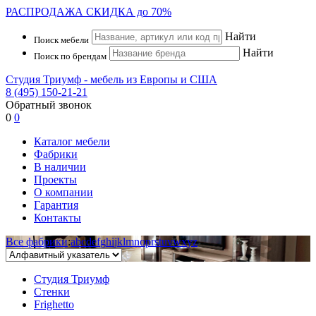
РАСПРОДАЖА
СКИДКА до 70%
Найти
Поиск мебели
Найти
Поиск по брендам
Студия Триумф - мебель из Европы и США
8 (495) 150-21-21
Обратный звонок
0
0
Каталог мебели
Фабрики
В наличии
Проекты
О компании
Гарантия
Контакты
Все фабрики
:
a
b
c
d
e
f
g
h
i
j
k
l
m
n
o
p
r
s
t
u
v
w
x
y
z
Студия Триумф
Стенки
Frighetto