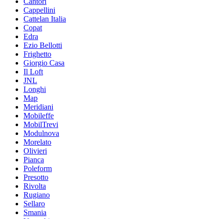
Cantori
Cappellini
Cattelan Italia
Copat
Edra
Ezio Bellotti
Frighetto
Giorgio Casa
Il Loft
JNL
Longhi
Map
Meridiani
Mobileffe
MobilTrevi
Modulnova
Morelato
Olivieri
Pianca
Poleform
Presotto
Rivolta
Rugiano
Sellaro
Smania