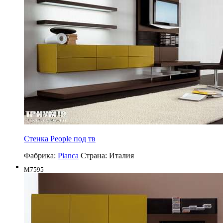
Стенка People под тв
Фабрика:
Pianca
Страна:
Италия
M7595