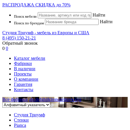
РАСПРОДАЖА
СКИДКА до 70%
Найти
Поиск мебели
Найти
Поиск по брендам
Студия Триумф - мебель из Европы и США
8 (495) 150-21-21
Обратный звонок
0
0
Каталог мебели
Фабрики
В наличии
Проекты
О компании
Гарантия
Контакты
Все фабрики
:
a
b
c
d
e
f
g
h
i
j
k
l
m
n
o
p
r
s
t
u
v
w
x
y
z
Студия Триумф
Стенки
Pianca