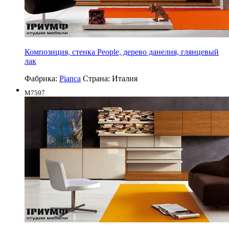
Композиция, стенка People, дерево данелия, глянцевый
лак
Фабрика:
Pianca
Страна:
Италия
M7597