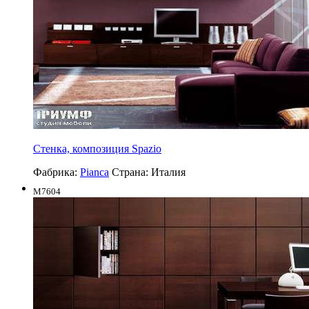
Стенка, композиция Spazio
Фабрика:
Pianca
Страна:
Италия
M7604