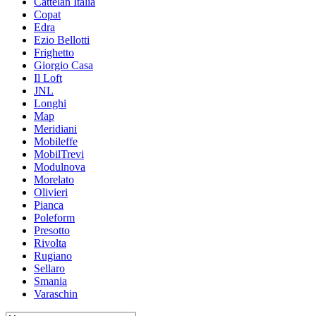
Cattelan Italia
Copat
Edra
Ezio Bellotti
Frighetto
Giorgio Casa
Il Loft
JNL
Longhi
Map
Meridiani
Mobileffe
MobilTrevi
Modulnova
Morelato
Olivieri
Pianca
Poleform
Presotto
Rivolta
Rugiano
Sellaro
Smania
Varaschin