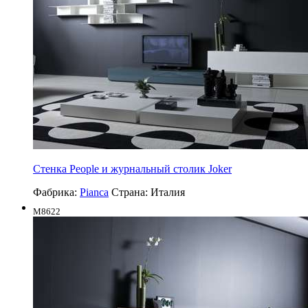
Стенка People и журнальный столик Joker
Фабрика:
Pianca
Страна:
Италия
M8622