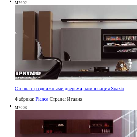
M7602
Стенка с раздвижными дверьми, композиция Spazio
Фабрика:
Pianca
Страна:
Италия
M7603