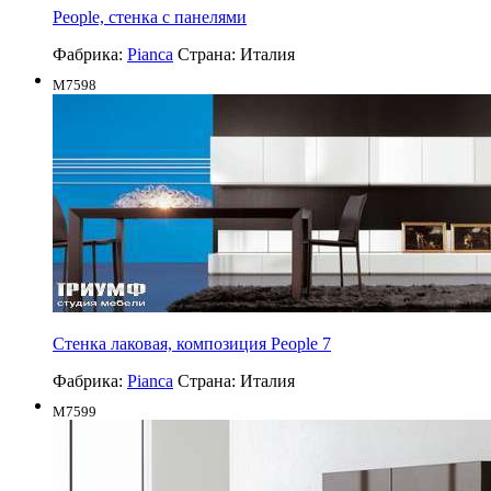
People, стенка с панелями
Фабрика:
Pianca
Страна:
Италия
M7598
Стенка лаковая, композиция People 7
Фабрика:
Pianca
Страна:
Италия
M7599