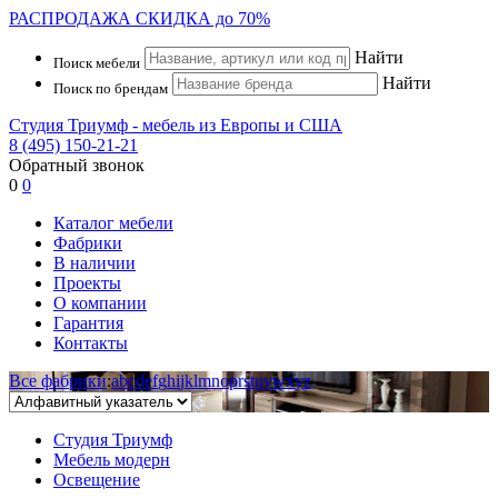
РАСПРОДАЖА
СКИДКА до 70%
Найти
Поиск мебели
Найти
Поиск по брендам
Студия Триумф - мебель из Европы и США
8 (495) 150-21-21
Обратный звонок
0
0
Каталог мебели
Фабрики
В наличии
Проекты
О компании
Гарантия
Контакты
Все фабрики
:
a
b
c
d
e
f
g
h
i
j
k
l
m
n
o
p
r
s
t
u
v
w
x
y
z
Студия Триумф
Мебель модерн
Освещение