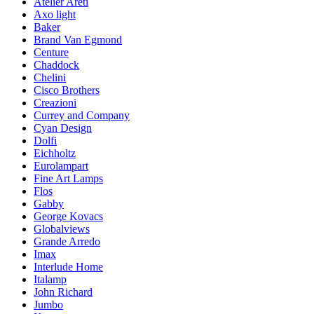
Atelier Areti
Axo light
Baker
Brand Van Egmond
Centure
Chaddock
Chelini
Cisco Brothers
Creazioni
Currey and Company
Cyan Design
Dolfi
Eichholtz
Eurolampart
Fine Art Lamps
Flos
Gabby
George Kovacs
Globalviews
Grande Arredo
Imax
Interlude Home
Italamp
John Richard
Jumbo