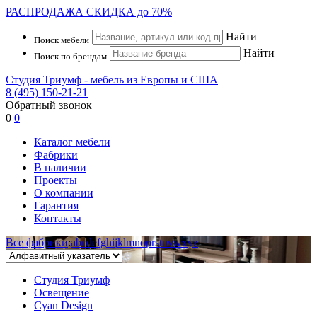
РАСПРОДАЖА
СКИДКА до 70%
Найти
Поиск мебели
Найти
Поиск по брендам
Студия Триумф - мебель из Европы и США
8 (495) 150-21-21
Обратный звонок
0
0
Каталог мебели
Фабрики
В наличии
Проекты
О компании
Гарантия
Контакты
Все фабрики
:
a
b
c
d
e
f
g
h
i
j
k
l
m
n
o
p
r
s
t
u
v
w
x
y
z
Студия Триумф
Освещение
Cyan Design