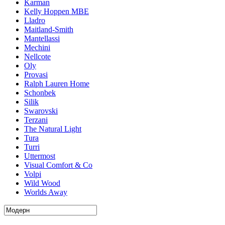
Karman
Kelly Hoppen MBE
Lladro
Maitland-Smith
Mantellassi
Mechini
Nellcote
Oly
Provasi
Ralph Lauren Home
Schonbek
Silik
Swarovski
Terzani
The Natural Light
Tura
Turri
Uttermost
Visual Comfort & Co
Volpi
Wild Wood
Worlds Away