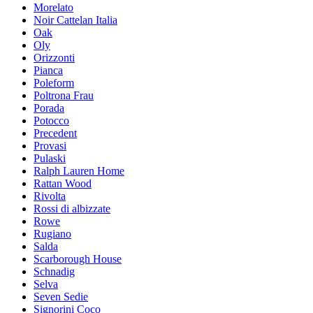
Morelato
Noir Cattelan Italia
Oak
Oly
Orizzonti
Pianca
Poleform
Poltrona Frau
Porada
Potocco
Precedent
Provasi
Pulaski
Ralph Lauren Home
Rattan Wood
Rivolta
Rossi di albizzate
Rowe
Rugiano
Salda
Scarborough House
Schnadig
Selva
Seven Sedie
Signorini Coco