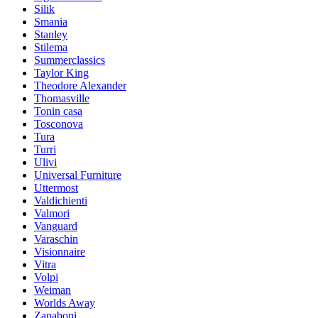
Silik
Smania
Stanley
Stilema
Summerclassics
Taylor King
Theodore Alexander
Thomasville
Tonin casa
Tosconova
Tura
Turri
Ulivi
Universal Furniture
Uttermost
Valdichienti
Valmori
Vanguard
Varaschin
Visionnaire
Vitra
Volpi
Weiman
Worlds Away
Zanaboni