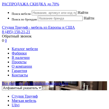
РАСПРОДАЖА
СКИДКА до 70%
Найти
Поиск мебели
Найти
Поиск по брендам
Студия Триумф - мебель из Европы и США
8 (495) 150-21-21
Обратный звонок
0
0
Каталог мебели
Фабрики
В наличии
Проекты
О компании
Гарантия
Контакты
Все фабрики
:
a
b
c
d
e
f
g
h
i
j
k
l
m
n
o
p
r
s
t
u
v
w
x
y
z
Студия Триумф
Мягкая мебель
Ulivi