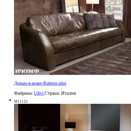
Диван-в-коже-Rubens-plus
Фабрика:
Ulivi
Страна:
Италия
M11122