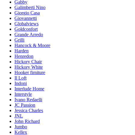
Gabby
Galimberti Nino
Giorgio Casa
Giovannetti
Globalviews
Goldconfort
Grande Arredo
Grilli
Hancock & Moore
Harden
Henredon
Hickory Chair
Hickory White
Hooker firniture
Il Loft
Indoni
Interlude Home
Interstyle
Ivano Redaelli
JC Passion
Jessica Charles
JNL
John Richard
Jumbo
Kellex