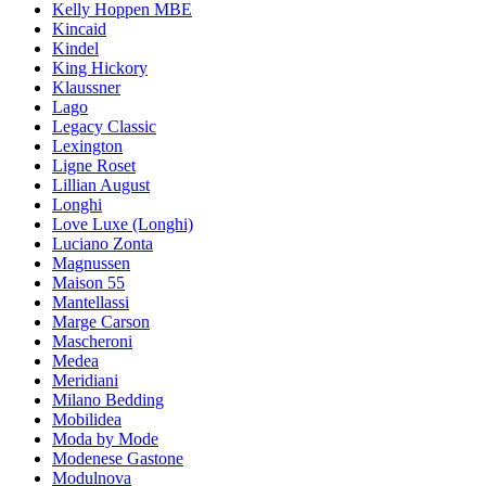
Kelly Hoppen MBE
Kincaid
Kindel
King Hickory
Klaussner
Lago
Legacy Classic
Lexington
Ligne Roset
Lillian August
Longhi
Love Luxe (Longhi)
Luciano Zonta
Magnussen
Maison 55
Mantellassi
Marge Carson
Mascheroni
Medea
Meridiani
Milano Bedding
Mobilidea
Moda by Mode
Modenese Gastone
Modulnova