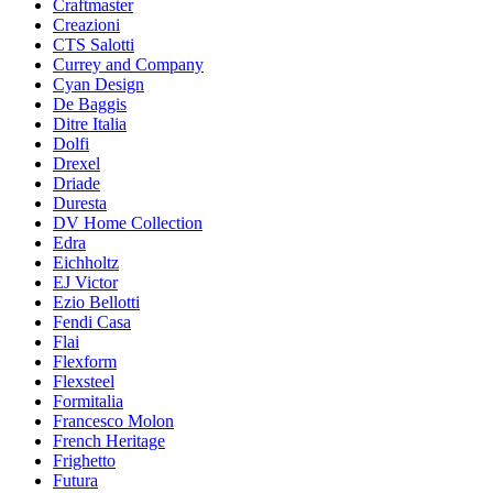
Craftmaster
Creazioni
CTS Salotti
Currey and Company
Cyan Design
De Baggis
Ditre Italia
Dolfi
Drexel
Driade
Duresta
DV Home Collection
Edra
Eichholtz
EJ Victor
Ezio Bellotti
Fendi Casa
Flai
Flexform
Flexsteel
Formitalia
Francesco Molon
French Heritage
Frighetto
Futura