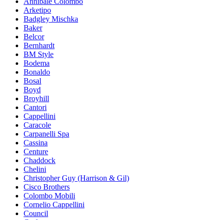
Annibale Colombo
Arketipo
Badgley Mischka
Baker
Belcor
Bernhardt
BM Style
Bodema
Bonaldo
Bosal
Boyd
Broyhill
Cantori
Cappellini
Caracole
Carpanelli Spa
Cassina
Centure
Chaddock
Chelini
Christopher Guy (Harrison & Gil)
Cisco Brothers
Colombo Mobili
Cornelio Cappellini
Council