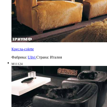
Кресла-colette
Фабрика:
Ulivi
Страна:
Италия
M11124