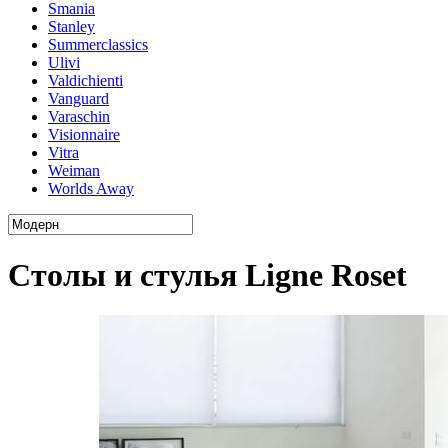
Smania
Stanley
Summerclassics
Ulivi
Valdichienti
Vanguard
Varaschin
Visionnaire
Vitra
Weiman
Worlds Away
Столы и стулья Ligne Roset