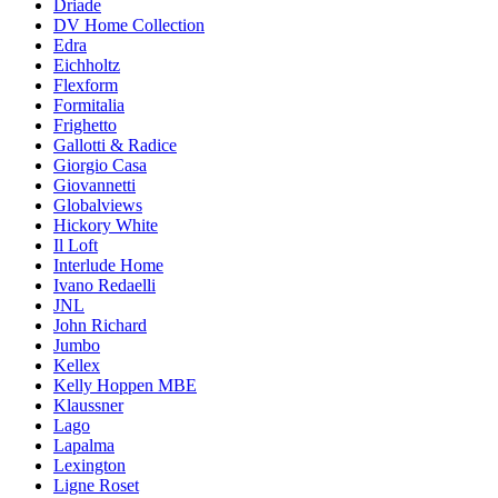
Driade
DV Home Collection
Edra
Eichholtz
Flexform
Formitalia
Frighetto
Gallotti & Radice
Giorgio Casa
Giovannetti
Globalviews
Hickory White
Il Loft
Interlude Home
Ivano Redaelli
JNL
John Richard
Jumbo
Kellex
Kelly Hoppen MBE
Klaussner
Lago
Lapalma
Lexington
Ligne Roset