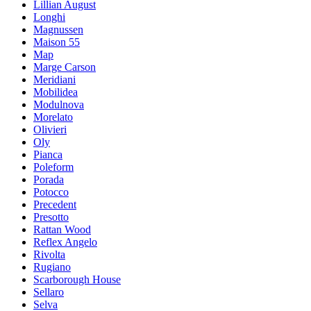
Lillian August
Longhi
Magnussen
Maison 55
Map
Marge Carson
Meridiani
Mobilidea
Modulnova
Morelato
Olivieri
Oly
Pianca
Poleform
Porada
Potocco
Precedent
Presotto
Rattan Wood
Reflex Angelo
Rivolta
Rugiano
Scarborough House
Sellaro
Selva