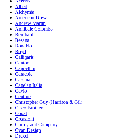
Acerbis
Albed
Alchymia
American Drew
Andrew Martin
Annibale Colombo
Bernhardt
Besana
Bonaldo
Boyd
Calligaris
Cantori
Cappellini
Caracole
Cassina
Cattelan Italia
Cavio
Centure
Christopher Guy (Harrison & Gil)
Cisco Brothers
Copat
Creazioni
Currey and Company
Cyan Design
Drexel