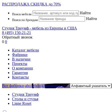
РАСПРОДАЖА
СКИДКА до 70%
Найти
Поиск мебели
Найти
Поиск по брендам
Студия Триумф - мебель из Европы и США
8 (495) 150-21-21
Обратный звонок
0
0
Каталог мебели
Фабрики
В наличии
Проекты
О компании
Гарантия
Контакты
Все фабрики
:
a
b
c
d
e
f
g
h
i
j
k
l
m
n
o
p
r
s
t
u
v
w
x
y
z
Студия Триумф
Столы и стулья
Ligne Roset