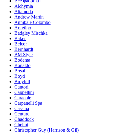
Все фабрики
Alchymia
Altamoda
Andrew Martin
Annibale Colombo
Arketipo
Badgley Mischka
Baker
Belcor
Bernhardt
BM Style
Bodema
Bonaldo
Bosal
Boyd
Broyhill
Cantori
Cappellini
Caracole
Carpanelli Spa
Cassina
Centure
Chaddock
Chelini
Christopher Guy (Harrison & Gil)