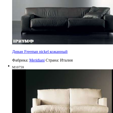
Диван Freeman nickel кожанный
Фабрика:
Meridiani
Страна:
Италия
M10759