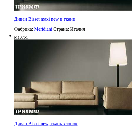
Диван Bisset maxi new в ткани
Фабрика:
Meridiani
Страна:
Италия
M10751
Диван Bisset new, ткань хлопок