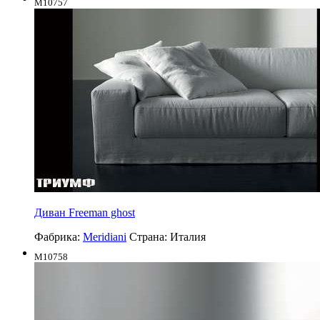
M10757
Диван Freeman ghost
Фабрика:
Meridiani
Страна:
Италия
M10758