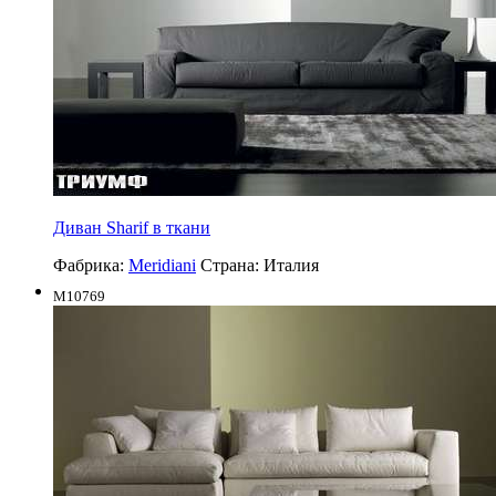
Диван Sharif в ткани
Фабрика:
Meridiani
Страна:
Италия
M10769