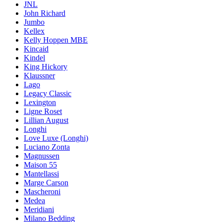
JNL
John Richard
Jumbo
Kellex
Kelly Hoppen MBE
Kincaid
Kindel
King Hickory
Klaussner
Lago
Legacy Classic
Lexington
Ligne Roset
Lillian August
Longhi
Love Luxe (Longhi)
Luciano Zonta
Magnussen
Maison 55
Mantellassi
Marge Carson
Mascheroni
Medea
Meridiani
Milano Bedding