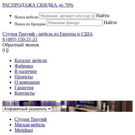
РАСПРОДАЖА
СКИДКА до 70%
Найти
Поиск мебели
Найти
Поиск по брендам
Студия Триумф - мебель из Европы и США
8 (495) 150-21-21
Обратный звонок
0
0
Каталог мебели
Фабрики
В наличии
Проекты
О компании
Гарантия
Контакты
Все фабрики
:
a
b
c
d
e
f
g
h
i
j
k
l
m
n
o
p
r
s
t
u
v
w
x
y
z
Студия Триумф
Мягкая мебель
Meridiani