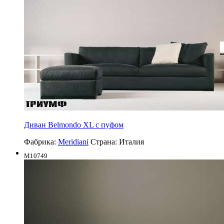
Диван Belmondo XL с пуфом
Фабрика:
Meridiani
Страна:
Италия
M10749