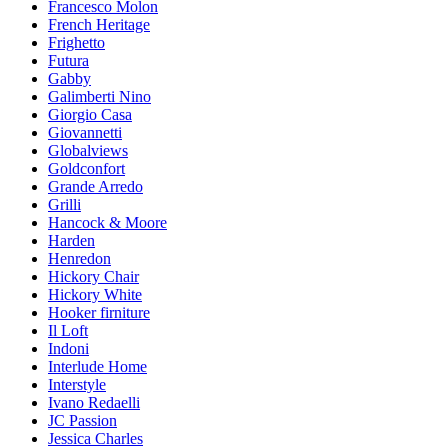
Francesco Molon
French Heritage
Frighetto
Futura
Gabby
Galimberti Nino
Giorgio Casa
Giovannetti
Globalviews
Goldconfort
Grande Arredo
Grilli
Hancock & Moore
Harden
Henredon
Hickory Chair
Hickory White
Hooker firniture
Il Loft
Indoni
Interlude Home
Interstyle
Ivano Redaelli
JC Passion
Jessica Charles