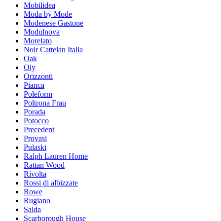
Mobilidea
Moda by Mode
Modenese Gastone
Modulnova
Morelato
Noir Cattelan Italia
Oak
Oly
Orizzonti
Pianca
Poleform
Poltrona Frau
Porada
Potocco
Precedent
Provasi
Pulaski
Ralph Lauren Home
Rattan Wood
Rivolta
Rossi di albizzate
Rowe
Rugiano
Salda
Scarborough House