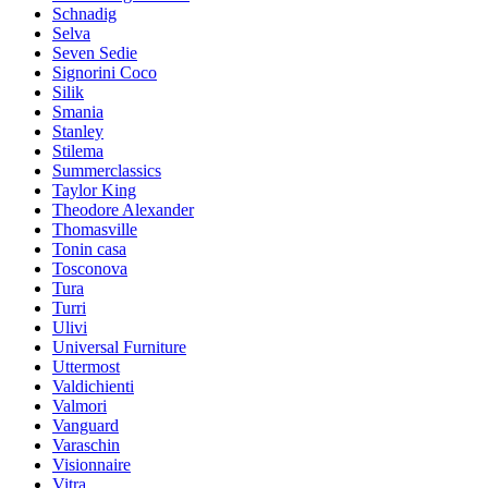
Schnadig
Selva
Seven Sedie
Signorini Coco
Silik
Smania
Stanley
Stilema
Summerclassics
Taylor King
Theodore Alexander
Thomasville
Tonin casa
Tosconova
Tura
Turri
Ulivi
Universal Furniture
Uttermost
Valdichienti
Valmori
Vanguard
Varaschin
Visionnaire
Vitra