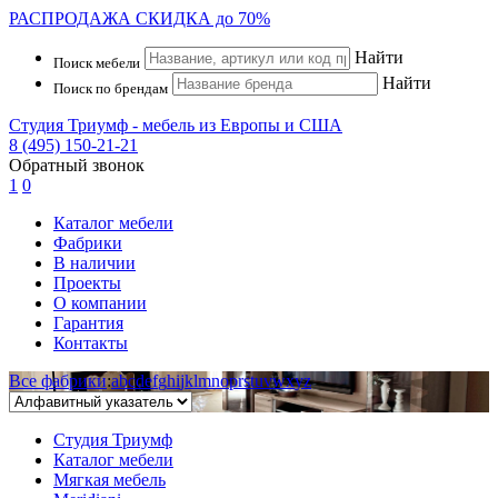
РАСПРОДАЖА
СКИДКА до 70%
Найти
Поиск мебели
Найти
Поиск по брендам
Студия Триумф - мебель из Европы и США
8 (495) 150-21-21
Обратный звонок
1
0
Каталог мебели
Фабрики
В наличии
Проекты
О компании
Гарантия
Контакты
Все фабрики
:
a
b
c
d
e
f
g
h
i
j
k
l
m
n
o
p
r
s
t
u
v
w
x
y
z
Студия Триумф
Каталог мебели
Мягкая мебель