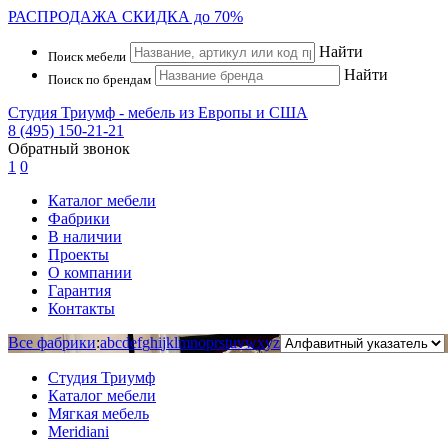
РАСПРОДАЖА
СКИДКА до 70%
Найти
Поиск мебели
Найти
Поиск по брендам
Студия Триумф - мебель из Европы и США
8 (495) 150-21-21
Обратный звонок
1
0
Каталог мебели
Фабрики
В наличии
Проекты
О компании
Гарантия
Контакты
Все фабрики
:
a
b
c
d
e
f
g
h
i
j
k
l
m
n
o
p
r
s
t
u
v
w
x
y
z
Студия Триумф
Каталог мебели
Мягкая мебель
Meridiani