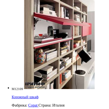
M12109
Книжный шкаф
Фабрика:
Copat
Страна:
Италия