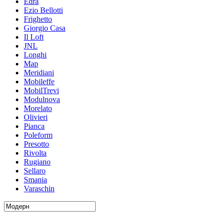
Edra
Ezio Bellotti
Frighetto
Giorgio Casa
Il Loft
JNL
Longhi
Map
Meridiani
Mobileffe
MobilTrevi
Modulnova
Morelato
Olivieri
Pianca
Poleform
Presotto
Rivolta
Rugiano
Sellaro
Smania
Varaschin