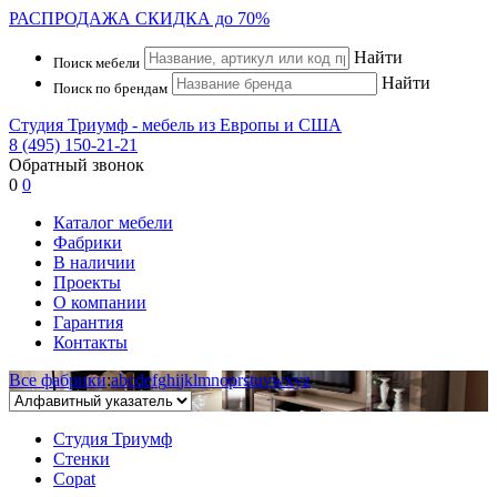
РАСПРОДАЖА
СКИДКА до 70%
Найти
Поиск мебели
Найти
Поиск по брендам
Студия Триумф - мебель из Европы и США
8 (495) 150-21-21
Обратный звонок
0
0
Каталог мебели
Фабрики
В наличии
Проекты
О компании
Гарантия
Контакты
Все фабрики
:
a
b
c
d
e
f
g
h
i
j
k
l
m
n
o
p
r
s
t
u
v
w
x
y
z
Студия Триумф
Стенки
Copat