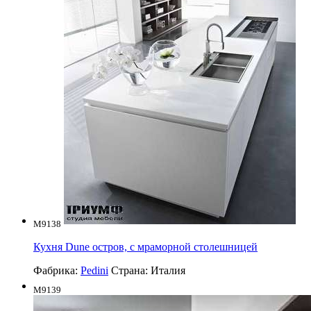
M9138
Кухня Dune остров, с мраморной столешницей
Фабрика:
Pedini
Страна:
Италия
M9139