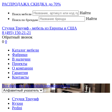
РАСПРОДАЖА
СКИДКА до 70%
Найти
Поиск мебели
Найти
Поиск по брендам
Студия Триумф - мебель из Европы и США
8 (495) 150-21-21
Обратный звонок
0
0
Каталог мебели
Фабрики
В наличии
Проекты
О компании
Гарантия
Контакты
Все фабрики
:
a
b
c
d
e
f
g
h
i
j
k
l
m
n
o
p
r
s
t
u
v
w
x
y
z
Студия Триумф
Кухни
Pedini