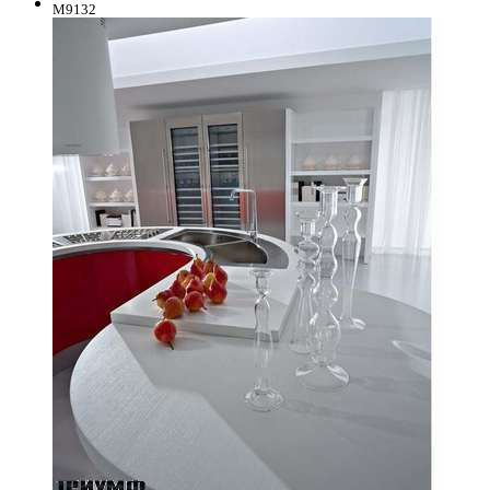
M9132