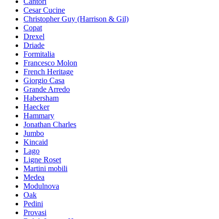
Cantori
Cesar Cucine
Christopher Guy (Harrison & Gil)
Copat
Drexel
Driade
Formitalia
Francesco Molon
French Heritage
Giorgio Casa
Grande Arredo
Habersham
Haecker
Hammary
Jonathan Charles
Jumbo
Kincaid
Lago
Ligne Roset
Martini mobili
Medea
Modulnova
Oak
Pedini
Provasi