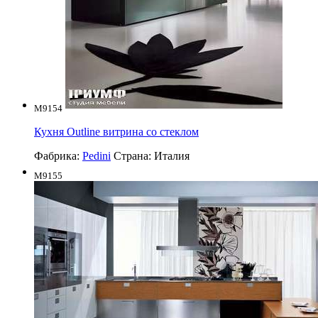
M9154
Кухня Outline витрина со стеклом
Фабрика:
Pedini
Страна:
Италия
M9155