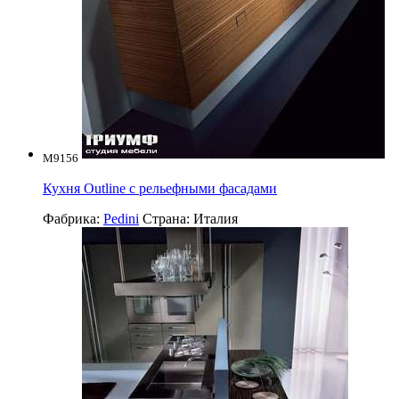
M9156
Кухня Outline с рельефными фасадами
Фабрика:
Pedini
Страна:
Италия