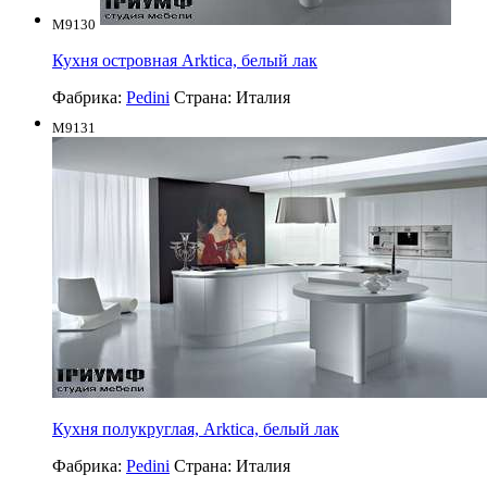
M9130
Кухня островная Arktica, белый лак
Фабрика:
Pedini
Страна:
Италия
M9131
Кухня полукруглая, Arktica, белый лак
Фабрика:
Pedini
Страна:
Италия