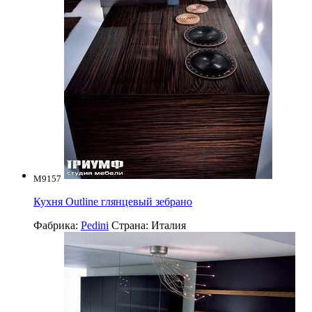
M9157
Кухня Outline глянцевый зебрано
Фабрика:
Pedini
Страна:
Италия