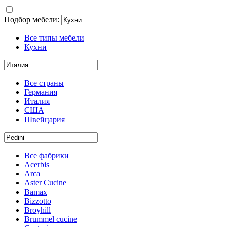
Подбор мебели:
Все типы мебели
Кухни
Все страны
Германия
Италия
США
Швейцария
Все фабрики
Acerbis
Arca
Aster Cucine
Bamax
Bizzotto
Broyhill
Brummel cucine