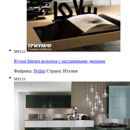
M9152
Кухня Integra колонна с распашными дверьми
Фабрика:
Pedini
Страна:
Италия
M9153