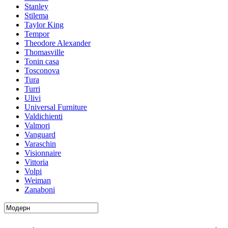
Stanley
Stilema
Taylor King
Tempor
Theodore Alexander
Thomasville
Tonin casa
Tosconova
Tura
Turri
Ulivi
Universal Furniture
Valdichienti
Valmori
Vanguard
Varaschin
Visionnaire
Vittoria
Volpi
Weiman
Zanaboni