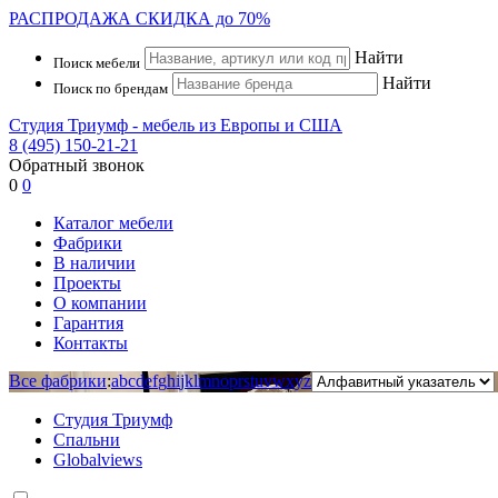
РАСПРОДАЖА
СКИДКА до 70%
Найти
Поиск мебели
Найти
Поиск по брендам
Студия Триумф - мебель из Европы и США
8 (495) 150-21-21
Обратный звонок
0
0
Каталог мебели
Фабрики
В наличии
Проекты
О компании
Гарантия
Контакты
Все фабрики
:
a
b
c
d
e
f
g
h
i
j
k
l
m
n
o
p
r
s
t
u
v
w
x
y
z
Студия Триумф
Спальни
Globalviews