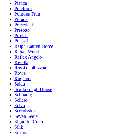
Pianca
Poleform
Poltrona Frau
Porada
Precedent
Presotto
Provasi
Pulaski
Ralph Lauren Home
Rattan Wood
Reflex Angelo
Rivolta
Rossi di albizzate
Rowe
Rugiano
Salda
Scarborough House
Schnadig
Sellaro
Selva
Serenissima
Seven Sedie
Signorini Coco
Silik
Smania