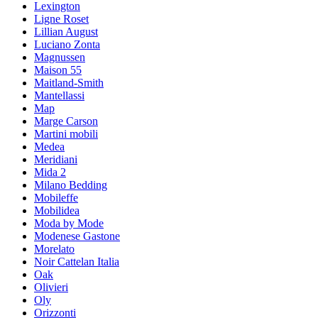
Lexington
Ligne Roset
Lillian August
Luciano Zonta
Magnussen
Maison 55
Maitland-Smith
Mantellassi
Map
Marge Carson
Martini mobili
Medea
Meridiani
Mida 2
Milano Bedding
Mobileffe
Mobilidea
Moda by Mode
Modenese Gastone
Morelato
Noir Cattelan Italia
Oak
Olivieri
Oly
Orizzonti