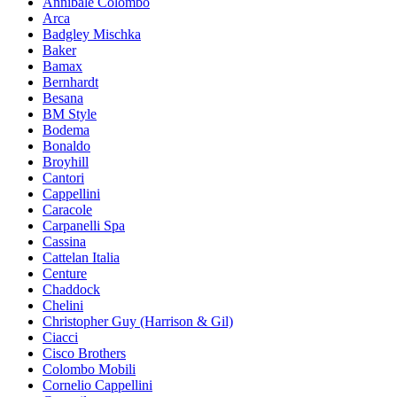
Annibale Colombo
Arca
Badgley Mischka
Baker
Bamax
Bernhardt
Besana
BM Style
Bodema
Bonaldo
Broyhill
Cantori
Cappellini
Caracole
Carpanelli Spa
Cassina
Cattelan Italia
Centure
Chaddock
Chelini
Christopher Guy (Harrison & Gil)
Ciacci
Cisco Brothers
Colombo Mobili
Cornelio Cappellini