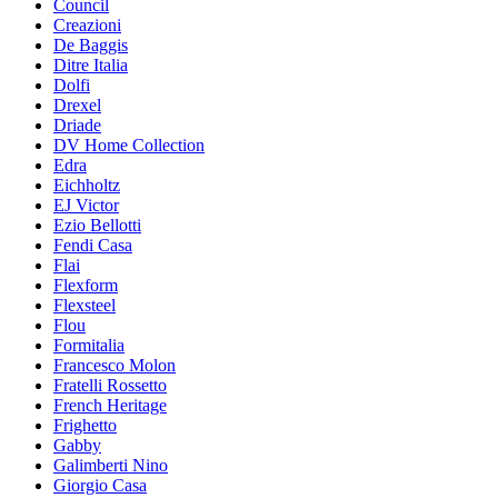
Council
Creazioni
De Baggis
Ditre Italia
Dolfi
Drexel
Driade
DV Home Collection
Edra
Eichholtz
EJ Victor
Ezio Bellotti
Fendi Casa
Flai
Flexform
Flexsteel
Flou
Formitalia
Francesco Molon
Fratelli Rossetto
French Heritage
Frighetto
Gabby
Galimberti Nino
Giorgio Casa