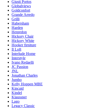
Giusti Portos
Globalviews
Goldconfort
Grande Arredo
Grilli
Habersham
Harden
Henredon
Hickory Chair
Hickory White
Hooker firniture
Il Loft
Interlude Home
Interstyle
Ivano Redaelli
JC Passion
JNL
Jonathan Charles
Jumbo
Kelly Hoppen MBE
Kincaid
Kindel
Klaussner
Lago
Legacy Classic