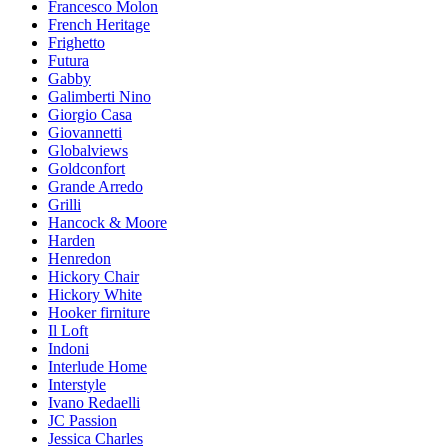
Francesco Molon
French Heritage
Frighetto
Futura
Gabby
Galimberti Nino
Giorgio Casa
Giovannetti
Globalviews
Goldconfort
Grande Arredo
Grilli
Hancock & Moore
Harden
Henredon
Hickory Chair
Hickory White
Hooker firniture
Il Loft
Indoni
Interlude Home
Interstyle
Ivano Redaelli
JC Passion
Jessica Charles