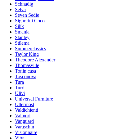
Schnadig
Selva
Seven Sedie
Signorini Coco
Silik
Smania
Stanley
Stilema
Summerclassics
Taylor King
Theodore Alexander
Thomasville
Tonin casa
Tosconova
Tura
Turri
Ulivi
Universal Furniture
Uttermost
Valdichienti
Valmori
Vanguard
Varaschin
Visionnaire
Vitra