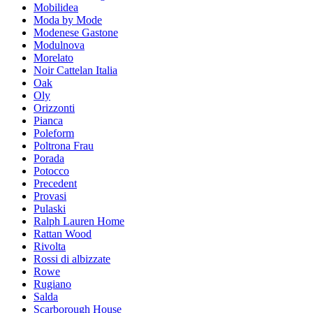
Mobilidea
Moda by Mode
Modenese Gastone
Modulnova
Morelato
Noir Cattelan Italia
Oak
Oly
Orizzonti
Pianca
Poleform
Poltrona Frau
Porada
Potocco
Precedent
Provasi
Pulaski
Ralph Lauren Home
Rattan Wood
Rivolta
Rossi di albizzate
Rowe
Rugiano
Salda
Scarborough House