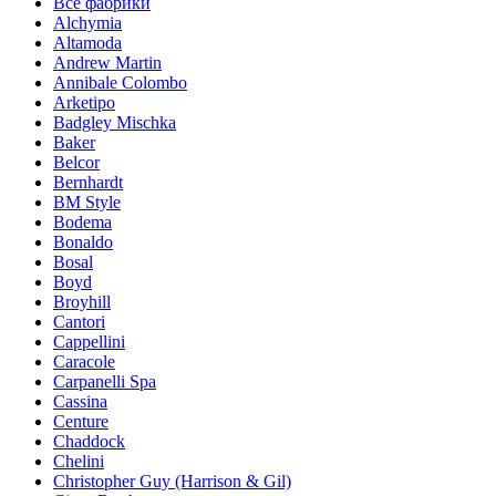
Все фабрики
Alchymia
Altamoda
Andrew Martin
Annibale Colombo
Arketipo
Badgley Mischka
Baker
Belcor
Bernhardt
BM Style
Bodema
Bonaldo
Bosal
Boyd
Broyhill
Cantori
Cappellini
Caracole
Carpanelli Spa
Cassina
Centure
Chaddock
Chelini
Christopher Guy (Harrison & Gil)