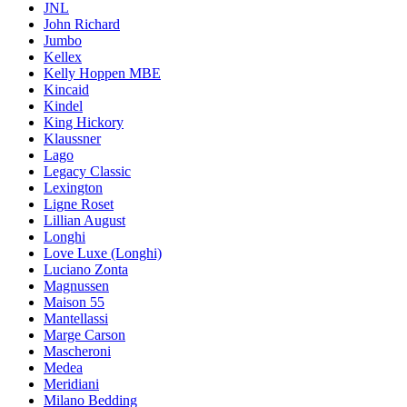
JNL
John Richard
Jumbo
Kellex
Kelly Hoppen MBE
Kincaid
Kindel
King Hickory
Klaussner
Lago
Legacy Classic
Lexington
Ligne Roset
Lillian August
Longhi
Love Luxe (Longhi)
Luciano Zonta
Magnussen
Maison 55
Mantellassi
Marge Carson
Mascheroni
Medea
Meridiani
Milano Bedding