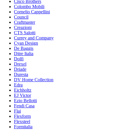
Cisco Brothers
Colombo Mobili
Cornelio Cappellini
Council
Craftmaster
Creazioni
CTS Salotti
Currey and Company
Cyan Design
De Baggis
Ditre Italia
Dolfi
Drexel
Driade
Duresta
DV Home Collection
Edra
Eichholtz
EJ Victor
Ezio Bellotti
Fendi Casa
Flai
Flexform
Flexsteel
Formitalia