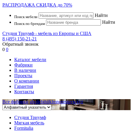
РАСПРОДАЖА
СКИДКА до 70%
Найти
Поиск мебели
Найти
Поиск по брендам
Студия Триумф - мебель из Европы и США
8 (495) 150-21-21
Обратный звонок
0
0
Каталог мебели
Фабрики
В наличии
Проекты
О компании
Гарантия
Контакты
Все фабрики
:
a
b
c
d
e
f
g
h
i
j
k
l
m
n
o
p
r
s
t
u
v
w
x
y
z
Студия Триумф
Мягкая мебель
Formitalia