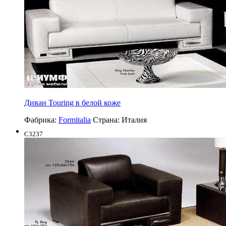
Диван Touring в белой коже
Фабрика:
Formitalia
Страна:
Италия
C3237