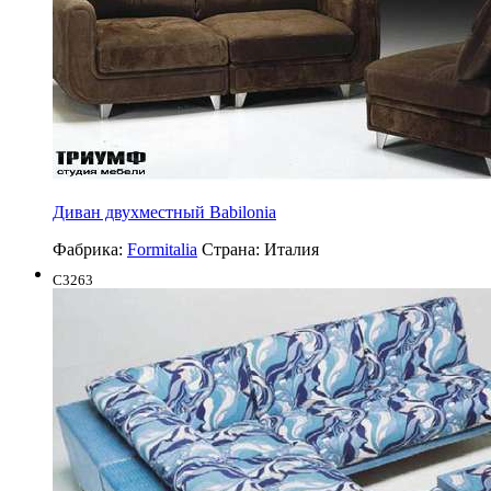
Диван двухместный Babilonia
Фабрика:
Formitalia
Страна:
Италия
C3263