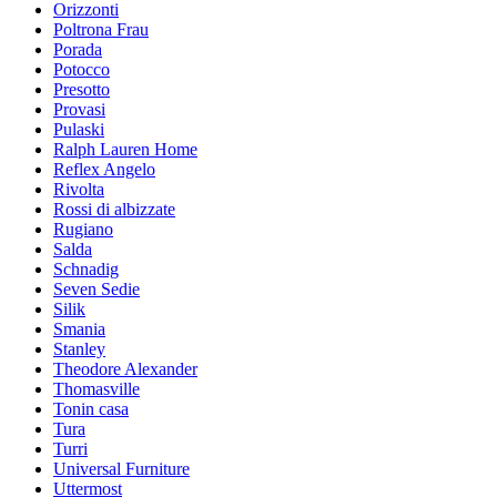
Orizzonti
Poltrona Frau
Porada
Potocco
Presotto
Provasi
Pulaski
Ralph Lauren Home
Reflex Angelo
Rivolta
Rossi di albizzate
Rugiano
Salda
Schnadig
Seven Sedie
Silik
Smania
Stanley
Theodore Alexander
Thomasville
Tonin casa
Tura
Turri
Universal Furniture
Uttermost