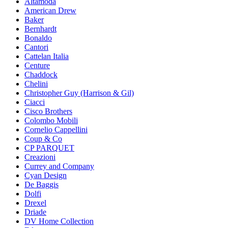
Altamoda
American Drew
Baker
Bernhardt
Bonaldo
Cantori
Cattelan Italia
Centure
Chaddock
Chelini
Christopher Guy (Harrison & Gil)
Ciacci
Cisco Brothers
Colombo Mobili
Cornelio Cappellini
Coup & Co
CP PARQUET
Creazioni
Currey and Company
Cyan Design
De Baggis
Dolfi
Drexel
Driade
DV Home Collection