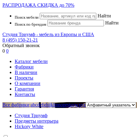
РАСПРОДАЖА
СКИДКА до 70%
Найти
Поиск мебели
Найти
Поиск по брендам
Студия Триумф - мебель из Европы и США
8 (495) 150-21-21
Обратный звонок
0
0
Каталог мебели
Фабрики
В наличии
Проекты
О компании
Гарантия
Контакты
Все фабрики
:
a
b
c
d
e
f
g
h
i
j
k
l
m
n
o
p
r
s
t
u
v
w
x
y
z
Студия Триумф
Предметы интерьера
Hickory White