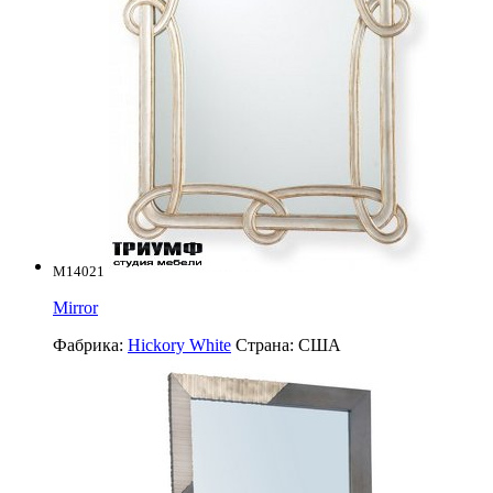
M14021
Mirror
Фабрика:
Hickory White
Страна:
США