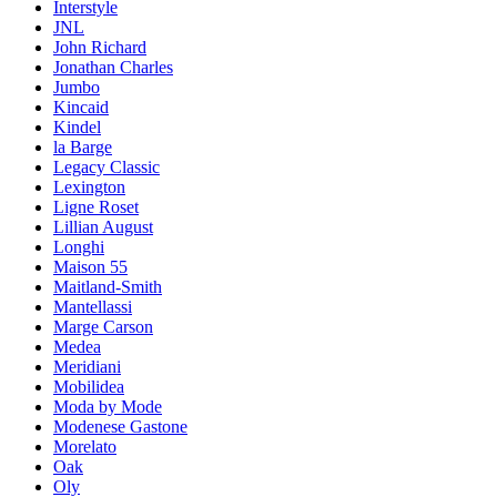
Interstyle
JNL
John Richard
Jonathan Charles
Jumbo
Kincaid
Kindel
la Barge
Legacy Classic
Lexington
Ligne Roset
Lillian August
Longhi
Maison 55
Maitland-Smith
Mantellassi
Marge Carson
Medea
Meridiani
Mobilidea
Moda by Mode
Modenese Gastone
Morelato
Oak
Oly