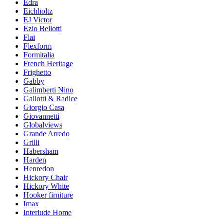
Edra
Eichholtz
EJ Victor
Ezio Bellotti
Flai
Flexform
Formitalia
French Heritage
Frighetto
Gabby
Galimberti Nino
Gallotti & Radice
Giorgio Casa
Giovannetti
Globalviews
Grande Arredo
Grilli
Habersham
Harden
Henredon
Hickory Chair
Hickory White
Hooker firniture
Imax
Interlude Home