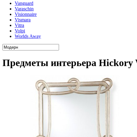
Vanguard
Varaschin
Visionnaire
Vismara
Vitra
Volpi
Worlds Away
Предметы интерьера Hickory 