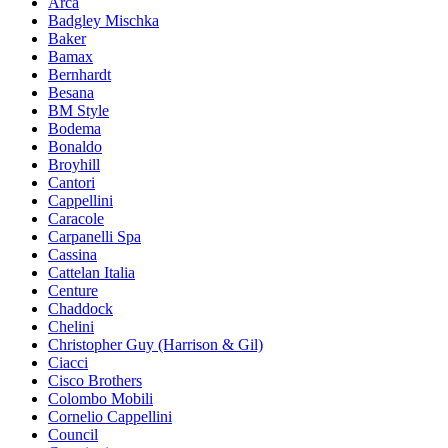
Arca
Badgley Mischka
Baker
Bamax
Bernhardt
Besana
BM Style
Bodema
Bonaldo
Broyhill
Cantori
Cappellini
Caracole
Carpanelli Spa
Cassina
Cattelan Italia
Centure
Chaddock
Chelini
Christopher Guy (Harrison & Gil)
Ciacci
Cisco Brothers
Colombo Mobili
Cornelio Cappellini
Council