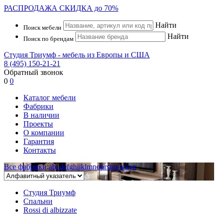
РАСПРОДАЖА
СКИДКА до 70%
Найти
Поиск мебели
Найти
Поиск по брендам
Студия Триумф - мебель из Европы и США
8 (495) 150-21-21
Обратный звонок
0
0
Каталог мебели
Фабрики
В наличии
Проекты
О компании
Гарантия
Контакты
Все фабрики
:
a
b
c
d
e
f
g
h
i
j
k
l
m
n
o
p
r
s
t
u
v
w
x
y
z
Студия Триумф
Спальни
Rossi di albizzate