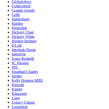
Globalviews
Goldconfort
Grande Arredo
Grilli
Habersham
Harden
Henredon
Hickory Chair
Hickory White
Hooker firniture
Il Loft
Interlude Home
Interstyle
Ivano Redaelli
JC Passion
JNL
Jonathan Charles
Jumbo
Kelly Hoppen MBE
Kincaid
Kindel
Klaussner
Lago
Legacy Classic
Lexington