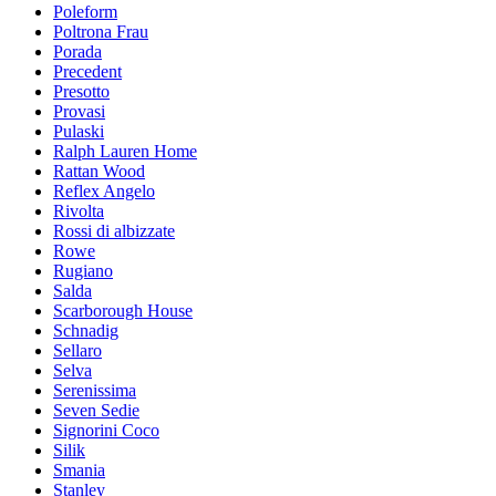
Poleform
Poltrona Frau
Porada
Precedent
Presotto
Provasi
Pulaski
Ralph Lauren Home
Rattan Wood
Reflex Angelo
Rivolta
Rossi di albizzate
Rowe
Rugiano
Salda
Scarborough House
Schnadig
Sellaro
Selva
Serenissima
Seven Sedie
Signorini Coco
Silik
Smania
Stanley