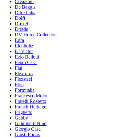
Creazioni
De Baggis
Ditre Italia
Dolfi
Drexel
Driade
DV Home Collection
Edra
Eichholtz
EJ Victor
Ezio Bellotti
Fendi Casa
Flai
Flexform
Flexsteel
Flou
Formitalia
Francesco Molon
Fratelli Rossetto
French Heritage
Frighetto
Gabby
Galimberti Nino
Giorgio Casa
Giusti Portos