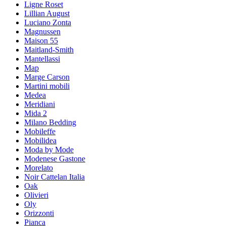
Ligne Roset
Lillian August
Luciano Zonta
Magnussen
Maison 55
Maitland-Smith
Mantellassi
Map
Marge Carson
Martini mobili
Medea
Meridiani
Mida 2
Milano Bedding
Mobileffe
Mobilidea
Moda by Mode
Modenese Gastone
Morelato
Noir Cattelan Italia
Oak
Olivieri
Oly
Orizzonti
Pianca