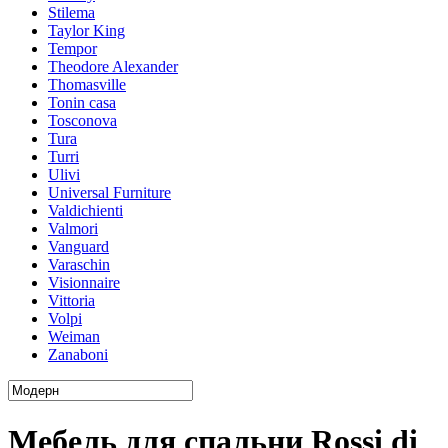
Stilema
Taylor King
Tempor
Theodore Alexander
Thomasville
Tonin casa
Tosconova
Tura
Turri
Ulivi
Universal Furniture
Valdichienti
Valmori
Vanguard
Varaschin
Visionnaire
Vittoria
Volpi
Weiman
Zanaboni
Мебель для спальни Rossi di