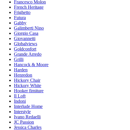
Francesco Molon
French Heritage
Frighetto
Futura
Gabby
Galimberti Nino
Giorgio Casa
Giovannetti
Globalviews
Goldconfort
Grande Arredo
Grilli
Hancock & Moore
Harden
Henredon
Hickory Chair
Hickory White
Hooker firniture
Il Loft
Indoni
Interlude Home
Interstyle
Ivano Redaelli
JC Passion
Jessica Charles