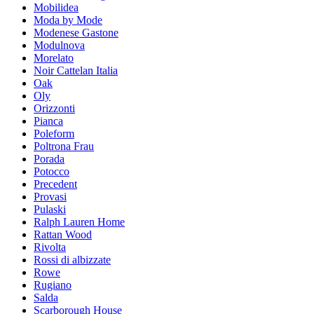
Mobilidea
Moda by Mode
Modenese Gastone
Modulnova
Morelato
Noir Cattelan Italia
Oak
Oly
Orizzonti
Pianca
Poleform
Poltrona Frau
Porada
Potocco
Precedent
Provasi
Pulaski
Ralph Lauren Home
Rattan Wood
Rivolta
Rossi di albizzate
Rowe
Rugiano
Salda
Scarborough House