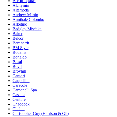
Все фабрики
Alchymia
Altamoda
Andrew Martin
Annibale Colombo
Arketipo
Badgley Mischka
Baker
Belcor
Bernhardt
BM Style
Bodema
Bonaldo
Bosal
Boyd
Broyhill
Cantori
Cappellini
Caracole
Carpanelli Spa
Cassina
Centure
Chaddock
Chelini
Christopher Guy (Harrison & Gil)