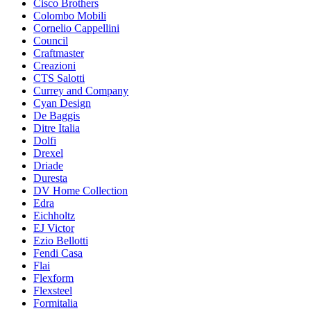
Cisco Brothers
Colombo Mobili
Cornelio Cappellini
Council
Craftmaster
Creazioni
CTS Salotti
Currey and Company
Cyan Design
De Baggis
Ditre Italia
Dolfi
Drexel
Driade
Duresta
DV Home Collection
Edra
Eichholtz
EJ Victor
Ezio Bellotti
Fendi Casa
Flai
Flexform
Flexsteel
Formitalia