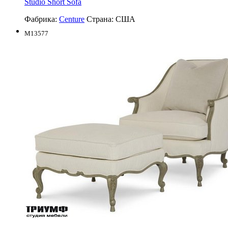
Studio Short Sofa
Фабрика:
Centure
Страна:
США
M13577