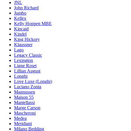
JNL
John Richard
Jumbo
Kellex
Kelly Hoppen MBE
Kincaid
Kindel
King Hickory
Klaussner
Lago
Legacy Classic
Lexington
Ligne Roset
Lillian August
Longhi
Love Luxe (Longhi)
Luciano Zonta
Magnussen
Maison 55
Mantellassi
Marge Carson
Mascheroni
Medea
Meridiani
Milano Bedding