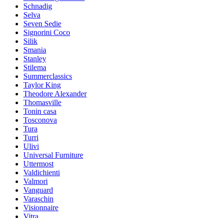
Schnadig
Selva
Seven Sedie
Signorini Coco
Silik
Smania
Stanley
Stilema
Summerclassics
Taylor King
Theodore Alexander
Thomasville
Tonin casa
Tosconova
Tura
Turri
Ulivi
Universal Furniture
Uttermost
Valdichienti
Valmori
Vanguard
Varaschin
Visionnaire
Vitra