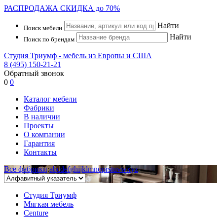
РАСПРОДАЖА
СКИДКА до 70%
Найти
Поиск мебели
Найти
Поиск по брендам
Студия Триумф - мебель из Европы и США
8 (495) 150-21-21
Обратный звонок
0
0
Каталог мебели
Фабрики
В наличии
Проекты
О компании
Гарантия
Контакты
Все фабрики
:
a
b
c
d
e
f
g
h
i
j
k
l
m
n
o
p
r
s
t
u
v
w
x
y
z
Студия Триумф
Мягкая мебель
Centure