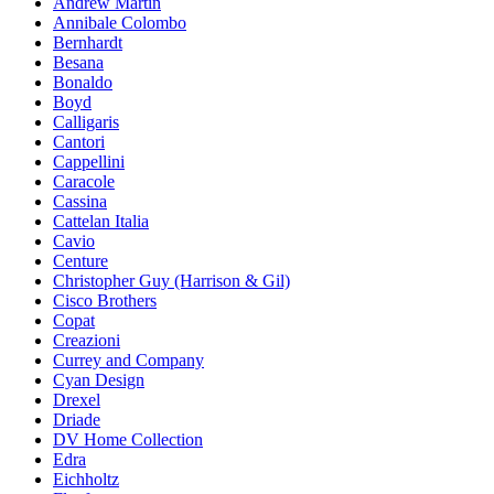
Andrew Martin
Annibale Colombo
Bernhardt
Besana
Bonaldo
Boyd
Calligaris
Cantori
Cappellini
Caracole
Cassina
Cattelan Italia
Cavio
Centure
Christopher Guy (Harrison & Gil)
Cisco Brothers
Copat
Creazioni
Currey and Company
Cyan Design
Drexel
Driade
DV Home Collection
Edra
Eichholtz