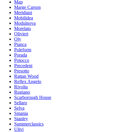
Map
Marge Carson
Meridiani
Mobilidea
Modulnova
Morelato
Olivieri
Oly
Pianca
Poleform
Porada
Potocco
Precedent
Presotto
Rattan Wood
Reflex Angelo
Rivolta
Rugiano
Scarborough House
Sellaro
Selva
Smania
Stanley
Summerclassics
Ulivi