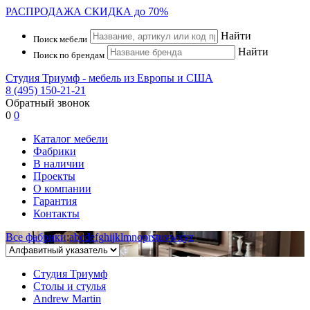
РАСПРОДАЖА
СКИДКА до 70%
Найти
Поиск мебели
Найти
Поиск по брендам
Студия Триумф - мебель из Европы и США
8 (495) 150-21-21
Обратный звонок
0
0
Каталог мебели
Фабрики
В наличии
Проекты
О компании
Гарантия
Контакты
Все фабрики
:
a
b
c
d
e
f
g
h
i
j
k
l
m
n
o
p
r
s
t
u
v
w
x
y
z
Студия Триумф
Столы и стулья
Andrew Martin