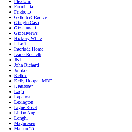
Flexform
Formitalia
Frighetto
Gallotti & Radice
Giorgio Casa
Giovannetti
Globalviews
Hickory White
Il Loft
Interlude Home
Ivano Redaelli
JNL
John Richard
Jumbo
Kellex
Kelly Hoppen MBE
Klaussner
Lago
Lapalma
Lexington
Ligne Roset
Lillian August
Longhi
Magnussen
Maison 55