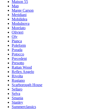
Maison 55
Map
Marge Carson
Meridiani
Mobilidea
Modulnova
Morelato
Olivieri
Oly
Pianca
Poleform
Porada
Potocco
Precedent
Presotto
Rattan Wood
Reflex Angelo
Rivolta
Rugiano
Scarborough House
Sellaro
Selva
Smania
Stanley
Summerclassics