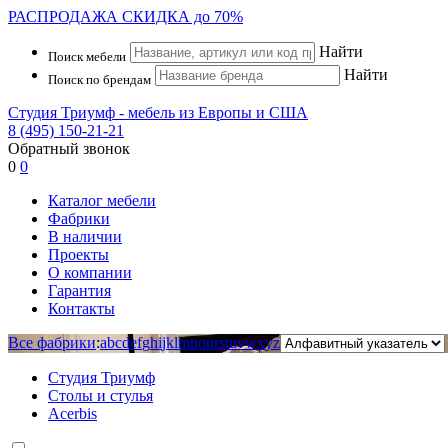
РАСПРОДАЖА
СКИДКА до 70%
Найти
Поиск мебели
Найти
Поиск по брендам
Студия Триумф - мебель из Европы и США
8 (495) 150-21-21
Обратный звонок
0
0
Каталог мебели
Фабрики
В наличии
Проекты
О компании
Гарантия
Контакты
Все фабрики
:
a
b
c
d
e
f
g
h
i
j
k
l
m
n
o
p
r
s
t
u
v
w
x
y
z
Студия Триумф
Столы и стулья
Acerbis