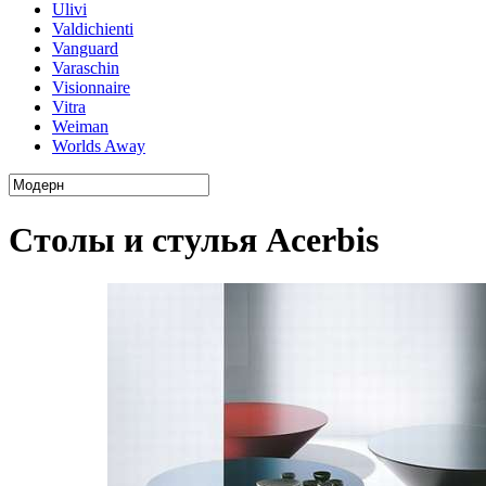
Ulivi
Valdichienti
Vanguard
Varaschin
Visionnaire
Vitra
Weiman
Worlds Away
Столы и стулья Acerbis