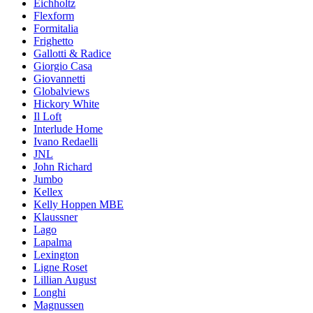
Eichholtz
Flexform
Formitalia
Frighetto
Gallotti & Radice
Giorgio Casa
Giovannetti
Globalviews
Hickory White
Il Loft
Interlude Home
Ivano Redaelli
JNL
John Richard
Jumbo
Kellex
Kelly Hoppen MBE
Klaussner
Lago
Lapalma
Lexington
Ligne Roset
Lillian August
Longhi
Magnussen