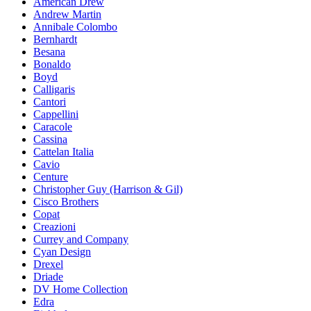
American Drew
Andrew Martin
Annibale Colombo
Bernhardt
Besana
Bonaldo
Boyd
Calligaris
Cantori
Cappellini
Caracole
Cassina
Cattelan Italia
Cavio
Centure
Christopher Guy (Harrison & Gil)
Cisco Brothers
Copat
Creazioni
Currey and Company
Cyan Design
Drexel
Driade
DV Home Collection
Edra