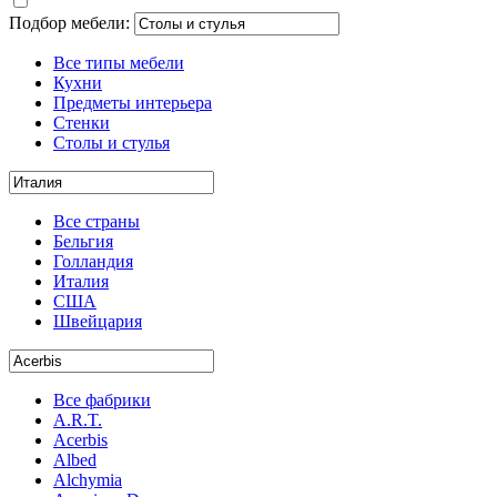
Подбор мебели:
Все типы мебели
Кухни
Предметы интерьера
Стенки
Столы и стулья
Все страны
Бельгия
Голландия
Италия
США
Швейцария
Все фабрики
A.R.T.
Acerbis
Albed
Alchymia