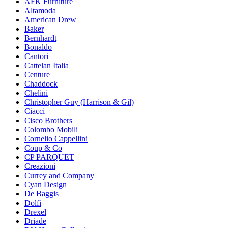
AFK Furniture
Altamoda
American Drew
Baker
Bernhardt
Bonaldo
Cantori
Cattelan Italia
Centure
Chaddock
Chelini
Christopher Guy (Harrison & Gil)
Ciacci
Cisco Brothers
Colombo Mobili
Cornelio Cappellini
Coup & Co
CP PARQUET
Creazioni
Currey and Company
Cyan Design
De Baggis
Dolfi
Drexel
Driade