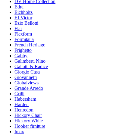
DV Home Collection
Edra
Eichholtz
EJ Victor
Ezio Bellotti
Flai
Flexform
Formitalia
French Heritage
Frighetto
Gabby
Galimberti Nino
Gallotti & Radice
Giorgio Casa
Giovannetti
Globalviews
Grande Arredo
Grilli
Habersham
Harden
Henredon
Hickory Chair
Hickory White
Hooker firniture
Imax