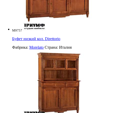
M9757
Буфет низкий кол. Direttorio
Фабрика:
Morelato
Страна:
Италия