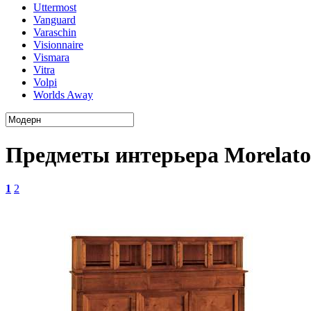
Uttermost
Vanguard
Varaschin
Visionnaire
Vismara
Vitra
Volpi
Worlds Away
Предметы интерьера Morelato
1
2