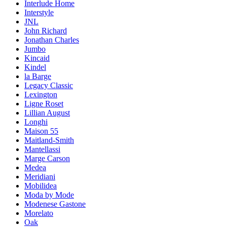
Interlude Home
Interstyle
JNL
John Richard
Jonathan Charles
Jumbo
Kincaid
Kindel
la Barge
Legacy Classic
Lexington
Ligne Roset
Lillian August
Longhi
Maison 55
Maitland-Smith
Mantellassi
Marge Carson
Medea
Meridiani
Mobilidea
Moda by Mode
Modenese Gastone
Morelato
Oak