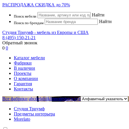
РАСПРОДАЖА
СКИДКА до 70%
Найти
Поиск мебели
Найти
Поиск по брендам
Студия Триумф - мебель из Европы и США
8 (495) 150-21-21
Обратный звонок
0
0
Каталог мебели
Фабрики
В наличии
Проекты
О компании
Гарантия
Контакты
Все фабрики
:
a
b
c
d
e
f
g
h
i
j
k
l
m
n
o
p
r
s
t
u
v
w
x
y
z
Студия Триумф
Предметы интерьера
Morelato