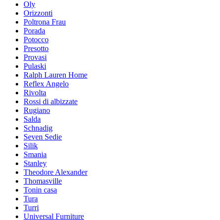
Oly
Orizzonti
Poltrona Frau
Porada
Potocco
Presotto
Provasi
Pulaski
Ralph Lauren Home
Reflex Angelo
Rivolta
Rossi di albizzate
Rugiano
Salda
Schnadig
Seven Sedie
Silik
Smania
Stanley
Theodore Alexander
Thomasville
Tonin casa
Tura
Turri
Universal Furniture