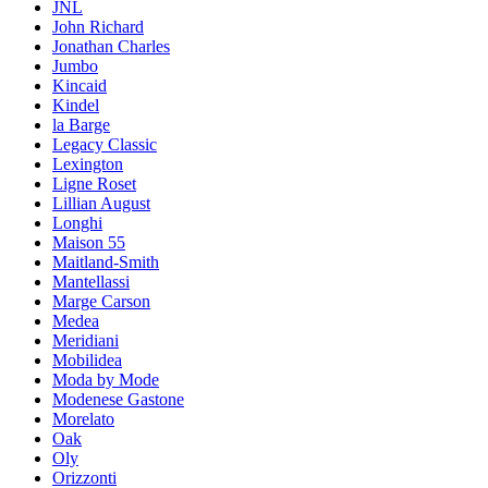
JNL
John Richard
Jonathan Charles
Jumbo
Kincaid
Kindel
la Barge
Legacy Classic
Lexington
Ligne Roset
Lillian August
Longhi
Maison 55
Maitland-Smith
Mantellassi
Marge Carson
Medea
Meridiani
Mobilidea
Moda by Mode
Modenese Gastone
Morelato
Oak
Oly
Orizzonti