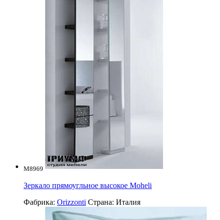
M8969
Зеркало прямоугльное высокое Moheli
Фабрика:
Orizzonti
Страна:
Италия