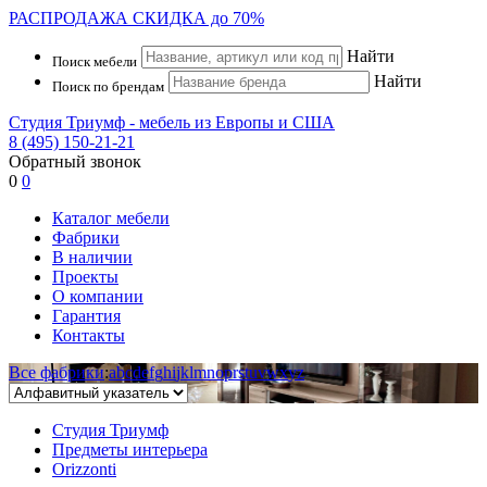
РАСПРОДАЖА
СКИДКА до 70%
Найти
Поиск мебели
Найти
Поиск по брендам
Студия Триумф - мебель из Европы и США
8 (495) 150-21-21
Обратный звонок
0
0
Каталог мебели
Фабрики
В наличии
Проекты
О компании
Гарантия
Контакты
Все фабрики
:
a
b
c
d
e
f
g
h
i
j
k
l
m
n
o
p
r
s
t
u
v
w
x
y
z
Студия Триумф
Предметы интерьера
Orizzonti