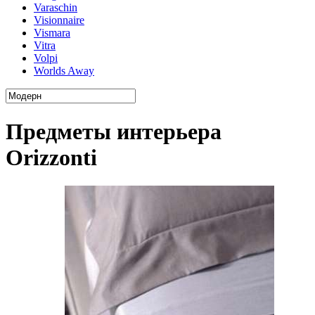
Varaschin
Visionnaire
Vismara
Vitra
Volpi
Worlds Away
Предметы интерьера
Orizzonti