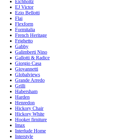
Eichholtz
EJ Victor
Ezio Bellotti
Flai
Flexform
Formitalia
French Heritage
Frighetto
Gabby
Galimberti Nino
Gallotti & Radice
Giorgio Casa
Giovannetti
Globalviews
Grande Arredo
Grilli
Habersham
Harden
Henredon
Hickory Chair
Hickory White
Hooker firniture
Imax
Interlude Home
Interstyle