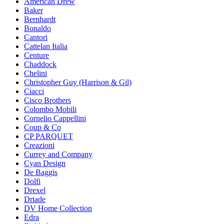
American Drew
Baker
Bernhardt
Bonaldo
Cantori
Cattelan Italia
Centure
Chaddock
Chelini
Christopher Guy (Harrison & Gil)
Ciacci
Cisco Brothers
Colombo Mobili
Cornelio Cappellini
Coup & Co
CP PARQUET
Creazioni
Currey and Company
Cyan Design
De Baggis
Dolfi
Drexel
Driade
DV Home Collection
Edra