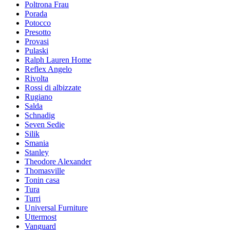
Poltrona Frau
Porada
Potocco
Presotto
Provasi
Pulaski
Ralph Lauren Home
Reflex Angelo
Rivolta
Rossi di albizzate
Rugiano
Salda
Schnadig
Seven Sedie
Silik
Smania
Stanley
Theodore Alexander
Thomasville
Tonin casa
Tura
Turri
Universal Furniture
Uttermost
Vanguard