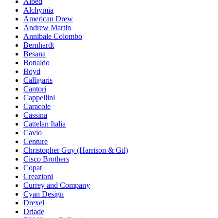
Albed
Alchymia
American Drew
Andrew Martin
Annibale Colombo
Bernhardt
Besana
Bonaldo
Boyd
Calligaris
Cantori
Cappellini
Caracole
Cassina
Cattelan Italia
Cavio
Centure
Christopher Guy (Harrison & Gil)
Cisco Brothers
Copat
Creazioni
Currey and Company
Cyan Design
Drexel
Driade