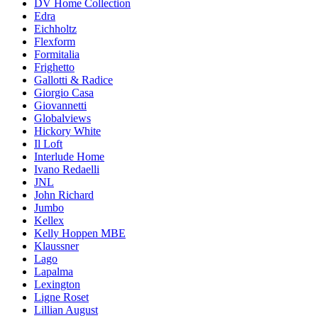
DV Home Collection
Edra
Eichholtz
Flexform
Formitalia
Frighetto
Gallotti & Radice
Giorgio Casa
Giovannetti
Globalviews
Hickory White
Il Loft
Interlude Home
Ivano Redaelli
JNL
John Richard
Jumbo
Kellex
Kelly Hoppen MBE
Klaussner
Lago
Lapalma
Lexington
Ligne Roset
Lillian August