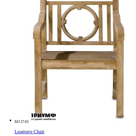
M13745
Leagrave Chair