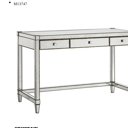
M13747