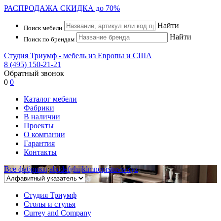
РАСПРОДАЖА
СКИДКА до 70%
Найти
Поиск мебели
Найти
Поиск по брендам
Студия Триумф - мебель из Европы и США
8 (495) 150-21-21
Обратный звонок
0
0
Каталог мебели
Фабрики
В наличии
Проекты
О компании
Гарантия
Контакты
Все фабрики
:
a
b
c
d
e
f
g
h
i
j
k
l
m
n
o
p
r
s
t
u
v
w
x
y
z
Студия Триумф
Столы и стулья
Currey and Company