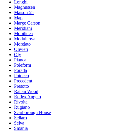
Longhi
Magnussen
Maison 55
Map
Marge Carson
Meridiani
Mobilidea
Modulnova
Morelato
Olivieri
Oly
Pianca
Poleform
Porada
Potocco
Precedent
Presotto
Rattan Wood
Reflex Angelo
Rivolta
Rugiano
Scarborough House
Sellaro
Selva
Smania