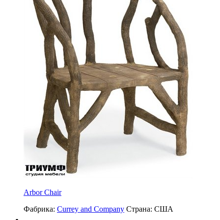
Arbor Chair
Фабрика:
Currey and Company
Страна:
США