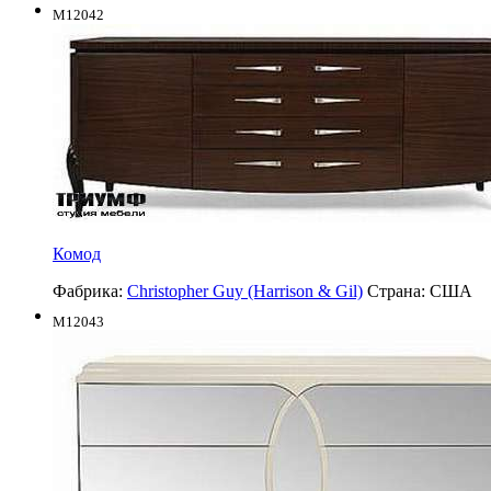
M12042
Комод
Фабрика:
Christopher Guy (Harrison & Gil)
Страна:
США
M12043