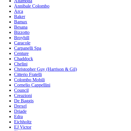
Altamoda
Annibale Colombo
Arca
Baker
Bamax
Besana
Bizzotto
Broyhill
Caracole
Carpanelli Spa
Centure
Chaddock
Chelini
Christopher Guy (Harrison & Gil)
Citterio Fratelli
Colombo Mobili
Cornelio Cappellini
Council
Creazioni
De Baggis
Drexel
Driade
Edra
Eichholtz
EJ Victor