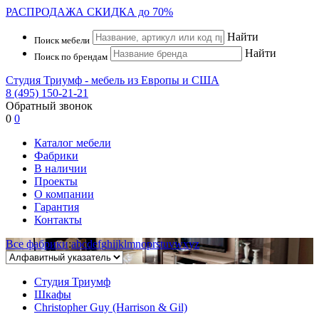
РАСПРОДАЖА
СКИДКА до 70%
Найти
Поиск мебели
Найти
Поиск по брендам
Студия Триумф - мебель из Европы и США
8 (495) 150-21-21
Обратный звонок
0
0
Каталог мебели
Фабрики
В наличии
Проекты
О компании
Гарантия
Контакты
Все фабрики
:
a
b
c
d
e
f
g
h
i
j
k
l
m
n
o
p
r
s
t
u
v
w
x
y
z
Студия Триумф
Шкафы
Christopher Guy (Harrison & Gil)