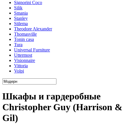
Signorini Coco
Silik
Smania
Stanley
Stilema
Theodore Alexander
Thomasville
Tonin casa
Tura
Universal Furniture
Uttermost
Visionnaire
Vittoria
Volpi
Шкафы и гардеробные
Christopher Guy (Harrison &
Gil)