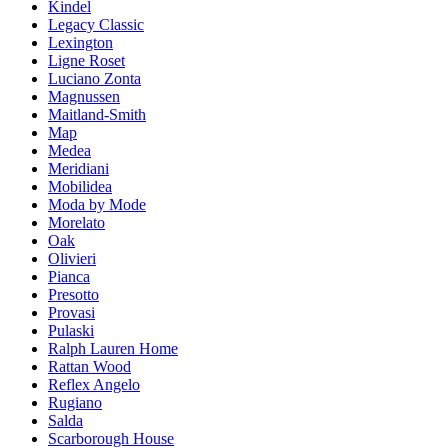
Kindel
Legacy Classic
Lexington
Ligne Roset
Luciano Zonta
Magnussen
Maitland-Smith
Map
Medea
Meridiani
Mobilidea
Moda by Mode
Morelato
Oak
Olivieri
Pianca
Presotto
Provasi
Pulaski
Ralph Lauren Home
Rattan Wood
Reflex Angelo
Rugiano
Salda
Scarborough House