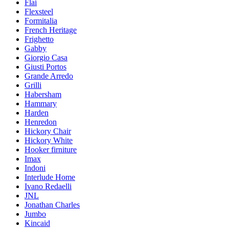
Flai
Flexsteel
Formitalia
French Heritage
Frighetto
Gabby
Giorgio Casa
Giusti Portos
Grande Arredo
Grilli
Habersham
Hammary
Harden
Henredon
Hickory Chair
Hickory White
Hooker firniture
Imax
Indoni
Interlude Home
Ivano Redaelli
JNL
Jonathan Charles
Jumbo
Kincaid