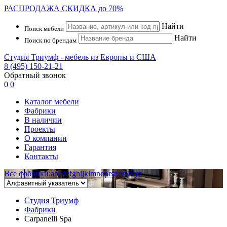
РАСПРОДАЖА
СКИДКА до 70%
Найти
Поиск мебели
Найти
Поиск по брендам
Студия Триумф - мебель из Европы и США
8 (495) 150-21-21
Обратный звонок
0
0
Каталог мебели
Фабрики
В наличии
Проекты
О компании
Гарантия
Контакты
Все фабрики
:
a
b
c
d
e
f
g
h
i
j
k
l
m
n
o
p
r
s
t
u
v
w
x
y
z
Студия Триумф
Фабрики
Carpanelli Spa