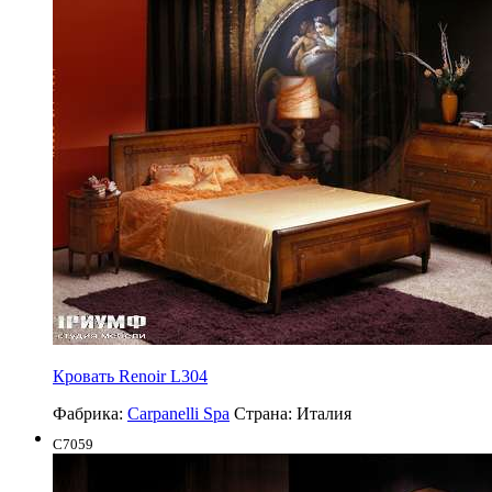
Кровать Renoir L304
Фабрика:
Carpanelli Spa
Страна:
Италия
C7059