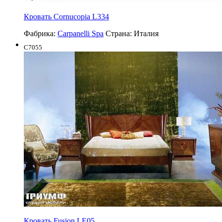
Кровать Cornucopia L334
Фабрика:
Carpanelli Spa
Страна:
Италия
C7055
Кровать Fusion LE05