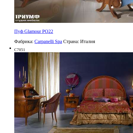
Пуф Glamour PO22
Фабрика:
Carpanelli Spa
Страна:
Италия
C7051