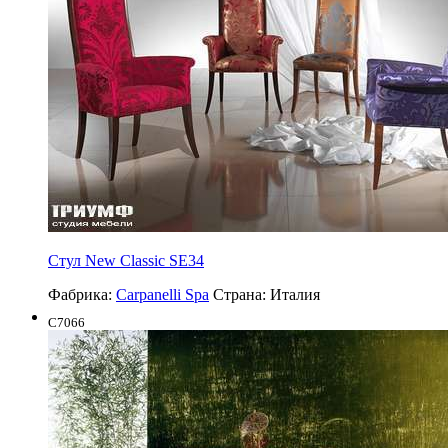
Cтул New Classic SE34
Фабрика:
Carpanelli Spa
Страна:
Италия
C7066