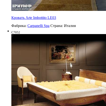
Кровать Arte Imbottito LE03
Фабрика:
Carpanelli Spa
Страна:
Италия
C7052