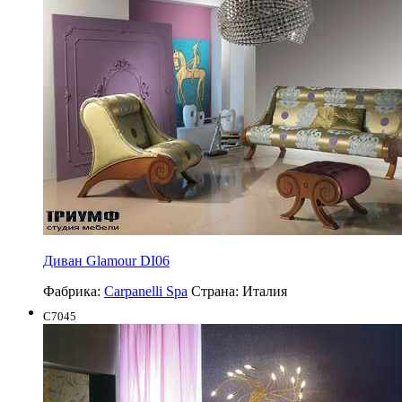
Диван Glamour DI06
Фабрика:
Carpanelli Spa
Страна:
Италия
C7045