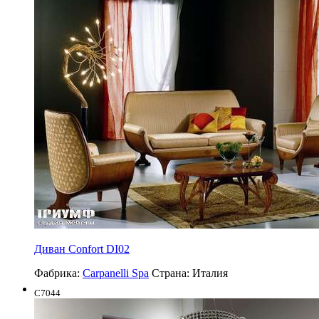
Диван Confort DI02
Фабрика:
Carpanelli Spa
Страна:
Италия
C7044