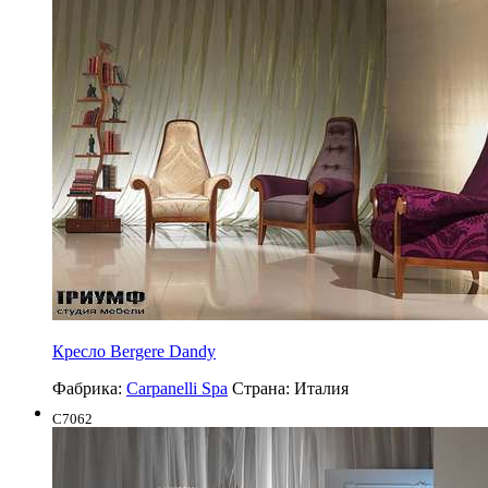
Кресло Bergere Dandy
Фабрика:
Carpanelli Spa
Страна:
Италия
C7062