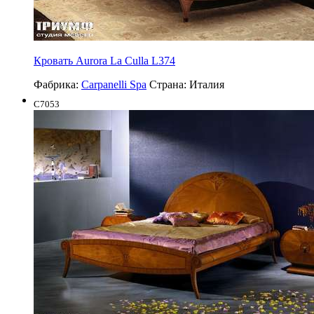
Кровать Aurora La Culla L374
Фабрика:
Carpanelli Spa
Страна:
Италия
C7053