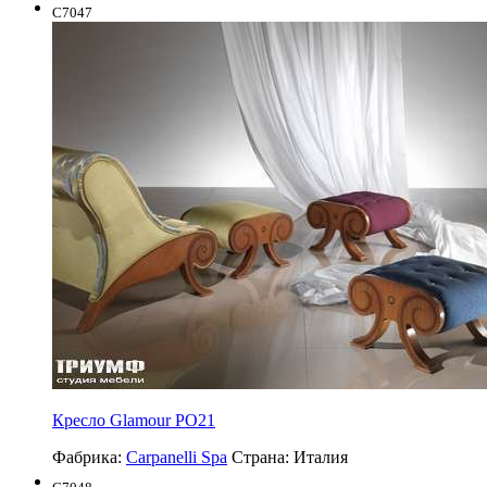
C7047
Кресло Glamour PO21
Фабрика:
Carpanelli Spa
Страна:
Италия
C7048