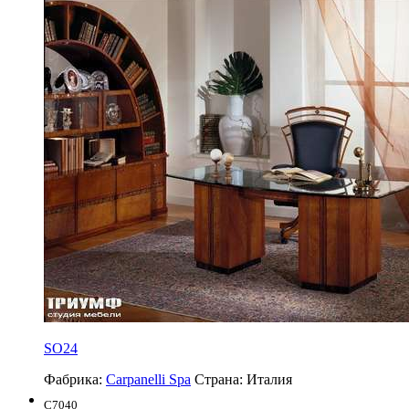
SO24
Фабрика:
Carpanelli Spa
Страна:
Италия
C7040