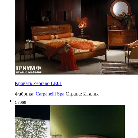
Кровать Zebrano LE01
Фабрика:
Carpanelli Spa
Страна:
Италия
C7060