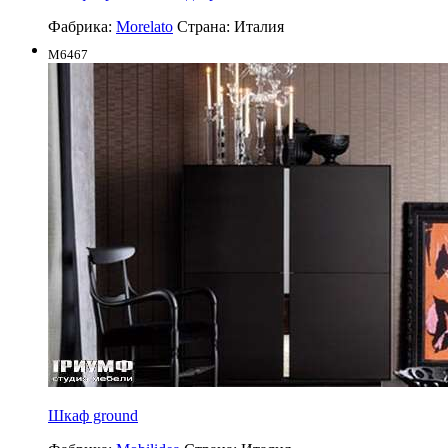
Фабрика:
Morelato
Страна:
Италия
M6467
Шкаф ground