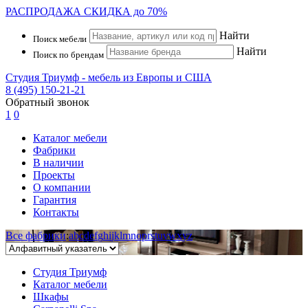
РАСПРОДАЖА
СКИДКА до 70%
Найти
Поиск мебели
Найти
Поиск по брендам
Студия Триумф - мебель из Европы и США
8 (495) 150-21-21
Обратный звонок
1
0
Каталог мебели
Фабрики
В наличии
Проекты
О компании
Гарантия
Контакты
Все фабрики
:
a
b
c
d
e
f
g
h
i
j
k
l
m
n
o
p
r
s
t
u
v
w
x
y
z
Студия Триумф
Каталог мебели
Шкафы